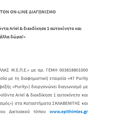
ΣΤΟΝ
ON
-
LINE
ΔΙΑΓΩΝΙΣΜΟ
όντα
Ariel
& διεκδίκησε 1 αυτοκίνητο και
 άλλα
δώρα!»
ΕΛΛΑΣ
M
.Ε.Π.Ε.» με αρ. ΓΕΜΗ 003818801000
σία με τη διαφημιστική εταιρεία «47
Purity
φεξής «
Purity
») διοργανώνει διαγωνισμό με
ϊόντα Ariel & διεκδίκησε 1 αυτοκίνητο και
ισμός») στα Καταστήματα ΣΚΛΑΒΕΝΙΤΗΣ και
 του Δικτυακού τόπου
www.epithimies.gr