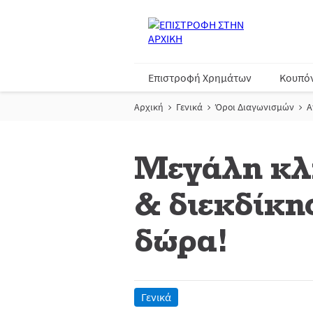
Επιστροφή Χρημάτων
Κουπό
Αρχική
Γενικά
Όροι Διαγωνισμών
Α
Μεγάλη κλή
& διεκδίκη
δώρα!
Γενικά