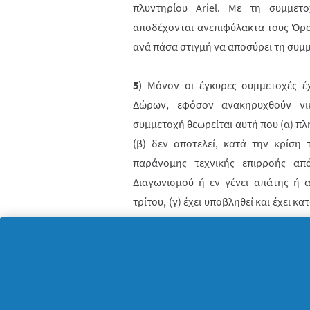
πλυντηρίου
Ariel
. Με τη συμμετο
αποδέχονται ανεπιφύλακτα τους Όρο
ανά πάσα στιγμή να αποσύρει τη συμ
5)
Μόνον οι έγκυρες συμμετοχές έ
Δώρων, εφόσον ανακηρυχθούν νι
συμμετοχή θεωρείται αυτή που (α) π
(β) δεν αποτελεί, κατά την κρίση
παράνομης τεχνικής επιρροής απ
Διαγωνισμού ή εν γένει απάτης ή 
τρίτου, (γ) έχει υποβληθεί και έχει 
εντός της επιτρεπόμενης Διάρκειας τ
5. Μεγάλη Κλήρωση.
1)
Η ανάδειξη των νικητών θα πραγματ