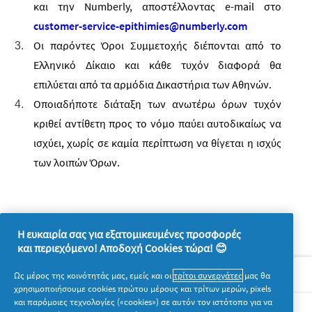
και την Numberly, αποστέλλοντας e-mail στο
customer-service-epithimies@numberly.com
Οι παρόντες Όροι Συμμετοχής διέπονται από το
Ελληνικό Δίκαιο και κάθε τυχόν διαφορά θα
επιλύεται από τα αρμόδια Δικαστήρια των Αθηνών.
Οποιαδήποτε διάταξη των ανωτέρω όρων τυχόν
κριθεί αντίθετη προς το νόμο παύει αυτοδικαίως να
ισχύει, χωρίς σε καμία περίπτωση να θίγεται η ισχύς
των λοιπών Όρων.
Η ευκαιρία σας για εξατομικευμένες προσφορές
και περιεχόμενο! Αποδοχή Cookies τώρα! 😊
Σχετικά με την P&G
Ως μέρος της κοινότητάς μας, εμείς και οι
τρίτοι συνεργάτες
μας θα
χρησιμοποιήσουμε cookies πρώτου μέρους και τρίτων μερών, pixels
και παρόμοιες τεχνολογίες («cookies») σε αυτόν τον ιστότοπο για να
Νομικά