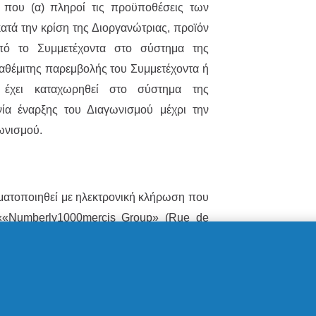
 που (α) πληροί τις προϋποθέσεις των
κατά την κρίση της Διοργανώτριας, προϊόν
πό το Συμμετέχοντα στο σύστημα της
 αθέμιτης παρεμβολής του Συμμετέχοντα ή
ι έχει καταχωρηθεί στο σύστημα της
ία έναρξης του Διαγωνισμού μέχρι την
ωνισμού.
ματοποιηθεί με ηλεκτρονική κλήρωση που
««Numberly1000mercis Group» (Rue de
 Τετάρτη 31 Μαΐου 2023.
 του Διαγωνισμού θα ανακοινωθούν την
ταχυδρομείου στους νικητές.