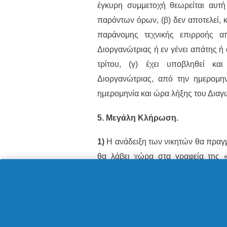
έγκυρη συμμετοχή θεωρείται αυτή
παρόντων όρων, (β) δεν αποτελεί, 
παράνομης τεχνικής επιρροής α
Διοργανώτριας ή εν γένει απάτης ή
τρίτου, (γ) έχει υποβληθεί κα
Διοργανώτριας, από την ημερομην
ημερομηνία και ώρα λήξης του Διαγ
5. Μεγάλη Κλήρωση.
1)
Η ανάδειξη των νικητών θα πραγ
θα λάβει χώρα στα γραφεία της 
Châteaudun 28, Παρίσι, 75009), την
2)
Τα αποτελέσματα της κλήρωσης
Τετάρτη 14 Ιουλίου 2023, μέσω ηλ. 