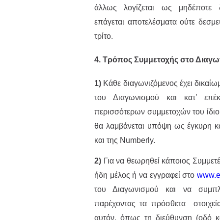
άλλως λογίζεται ως μηδέποτε δ
επάγεται αποτελέσματα ούτε δεσμεύ
τρίτο.
4. Τρόπος Συμμετοχής στο Διαγω
1)
Κάθε διαγωνιζόμενος έχει δικαίωμ
του Διαγωνισμού και κατ’ επ
περισσότερων συμμετοχών του ίδιο
θα λαμβάνεται υπόψη ως έγκυρη κα
και της Numberly.
2)
Για να θεωρηθεί κάποιος Συμμετέ
ήδη μέλος ή να εγγραφεί στο
www.ep
του Διαγωνισμού και να συμπ
παρέχοντας τα πρόσθετα στοιχεία
αυτόν, όπως τη διεύθυνση (οδό κα