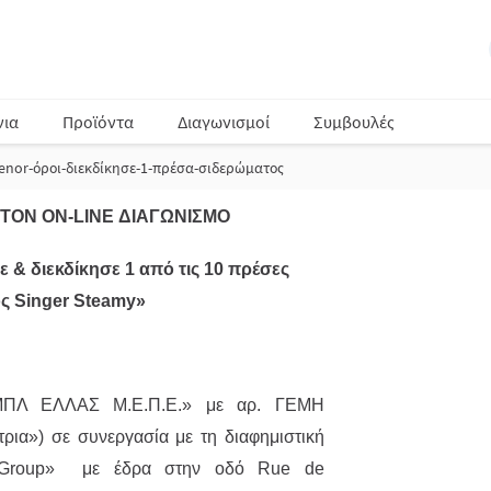
νια
Προϊόντα
Διαγωνισμοί
Συμβουλές
enor-όροι-διεκδίκησε-1-πρέσα-σιδερώματος
ΤΟΝ ON-LINE ΔΙΑΓΩΝΙΣΜΟ
& διεκδίκησε 1 από τις 10 πρέσες
ς Singer Steamy»
ΜΠΛ ΕΛΛΑΣ M.Ε.Π.Ε.» με αρ. ΓΕΜΗ
ια») σε συνεργασία με τη διαφημιστική
is Group» με έδρα στην οδό Rue de