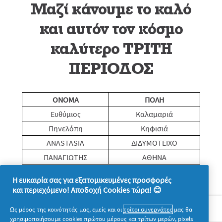
Μαζί κάνουμε το καλό
και αυτόν τον κόσμο
καλύτερο TΡΙΤΗ
ΠΕΡΙΟΔΟΣ
ONOMA
ΠΟΛΗ
Ευθύμιος
Καλαμαριά
Πηνελόπη
Κηφισιά
ANASTASIA
ΔΙΔΥΜΟΤΕΙΧΟ
ΠΑΝΑΓΙΩΤΗΣ
ΑΘΗΝΑ
Η ευκαιρία σας για εξατομικευμένες προσφορές
και περιεχόμενο! Αποδοχή Cookies τώρα! 😊
Σχετικά με την P&G
Ως μέρος της κοινότητάς μας, εμείς και οι
τρίτοι συνεργάτες
μας θα
χρησιμοποιήσουμε cookies πρώτου μέρους και τρίτων μερών, pixels