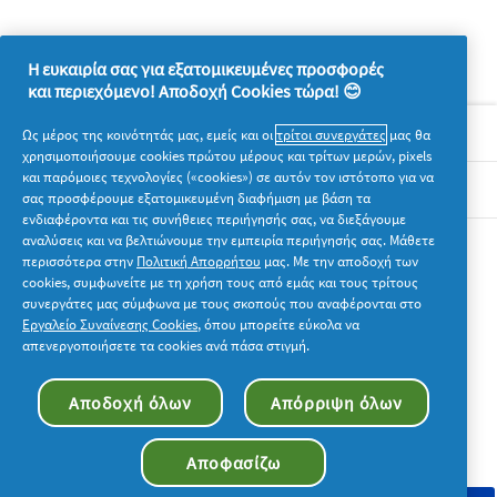
Η ευκαιρία σας για εξατομικευμένες προσφορές
και περιεχόμενο! Αποδοχή Cookies τώρα! 😊
Σχετικά με την P&G
Ως μέρος της κοινότητάς μας, εμείς και οι
τρίτοι συνεργάτες
μας θα
χρησιμοποιήσουμε cookies πρώτου μέρους και τρίτων μερών, pixels
και παρόμοιες τεχνολογίες («cookies») σε αυτόν τον ιστότοπο για να
Νομικά
σας προσφέρουμε εξατομικευμένη διαφήμιση με βάση τα
ενδιαφέροντα και τις συνήθειες περιήγησής σας, να διεξάγουμε
αναλύσεις και να βελτιώνουμε την εμπειρία περιήγησής σας. Μάθετε
Ακολουθήστε μας
περισσότερα στην
Πολιτική Απορρήτου
μας. Με την αποδοχή των
cookies, συμφωνείτε με τη χρήση τους από εμάς και τους τρίτους
συνεργάτες μας σύμφωνα με τους σκοπούς που αναφέρονται στο
Εργαλείο Συναίνεσης Cookies
, όπου μπορείτε εύκολα να
απενεργοποιήσετε τα cookies ανά πάσα στιγμή.
© 2026 Procter & Gamble. Με την επιφύλαξη παντός
Αποδοχή όλων
Απόρριψη όλων
δικαιώματος. Η χρήση και η πρόσβαση στις πληροφορίες σε
αυτόν τον ιστότοπο υπόκειται στους όρους και τις προϋποθέσεις
που καθορίζονται στη νομική συμφωνία μας.
Αποφασίζω