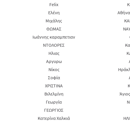
Felix
K
Ελένη
Αθήνα 
Μιχάλης
ΚΑ
ΘΩΜΑΣ
ΝΑ
Ιωάννης καραμπετιαν
ΝΤΟΛΟΡΕΣ
Κα
Ηλιας
K
Αργυρω
Νίκος
Ηράκλ
Σοφία
ΧΡΙΣΤΙΝΑ
Κ
Βιλελμίνη
Άγιο
Γεωργία
Ν
ΓΕΩΡΓΙΟΣ
Κατερίνα Χαλκιά
ΗΛ