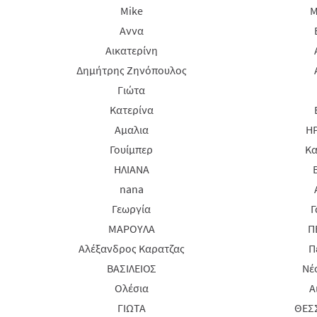
Mike
M
Αννα
Αικατερίνη
Δημήτρης Ζηνόπουλος
Γιώτα
Κατερίνα
Αμαλια
Η
Γουίμπερ
Κα
ΗΛΙΑΝΑ
nana
Γεωργία
Γ
ΜΑΡΟΥΛΑ
Π
Αλέξανδρος Καρατζας
Π
ΒΑΣΙΛΕΙΟΣ
Νέ
Ολέσια
Α
ΓΙΩΤΑ
ΘΕΣ