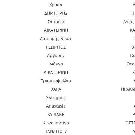
Χρυσα
ΔΗΜΗΤΡΗΣ
Π
Ourania
Αγιος
ΑΙΚΑΤΕΡΙΝΗ
ΚΑ
Λαμπιρης Νικος
ΓΕΩΡΓΙΟΣ
Χ
Αργυρης
Κε
Ιωάννα
Θεσ
ΑΙΚΑΤΕΡΊΝΗ
Χ
Τριανταφυλλια
ΧΑΡΑ
ΗΡΑΚΛ
Σωτήριος
Anastasia
ΚΥΡΙΑΚΗ
Κωνσταντίνα
ΘΕΣ
ΠΑΝΑΓΙΩΤΑ