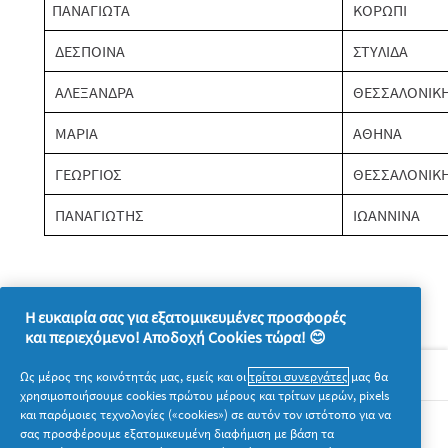
ΠΑΝΑΓΙΩΤΑ
ΚΟΡΩΠΙ
ΔΕΣΠΟΙΝΑ
ΣΤΥΛΙΔΑ
ΑΛΕΞΑΝΔΡΑ
ΘΕΣΣΑΛΟΝΙΚ
ΜΑΡΙΑ
ΑΘΗΝΑ
ΓΕΩΡΓΙΟΣ
ΘΕΣΣΑΛΟΝΙΚ
ΠΑΝΑΓΙΩΤΗΣ
ΙΩΑΝΝΙΝΑ
Η ευκαιρία σας για εξατομικευμένες προσφορές
και περιεχόμενο! Αποδοχή Cookies τώρα! 😊
Σχετικά με την P&G
Ως μέρος της κοινότητάς μας, εμείς και οι
τρίτοι συνεργάτες
μας θα
χρησιμοποιήσουμε cookies πρώτου μέρους και τρίτων μερών, pixels
και παρόμοιες τεχνολογίες («cookies») σε αυτόν τον ιστότοπο για να
Νομικά
σας προσφέρουμε εξατομικευμένη διαφήμιση με βάση τα