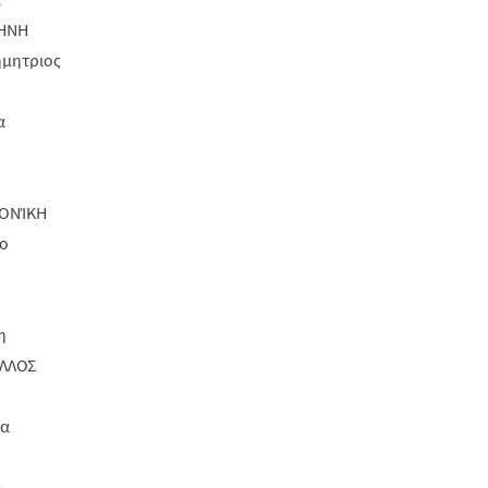
ΗΝΗ
ημητριος
α
ΟΝΊΚΗ
ο
η
ΛΛΟΣ
σα
ς