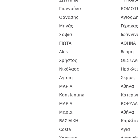
Γιαννούλα
ΚΟΜΟΤ
Θανασης
Αγιος Δ
Μηνάς
Γέρακας
Σοφία
Ιωάννιν
ΓΙΩΤΑ
ΑΘΗΝΑ
Akis
θερμη
Χρήστος
ΘΕΣΣΑΛ
Νικόλαος
Ηράκλει
Αγαπη
Σέρρες
ΜΑΡΙΑ
Αθηνα
Konstantina
Κατερίν
ΜΑΡΙΑ
ΚΟΡΥΔΑ
Μαρία
Αθήνα
ΒΑΣΙΛΙΚΗ
Καρδίτ
Costa
Αγια
Χρηστος
Αχαρνέ