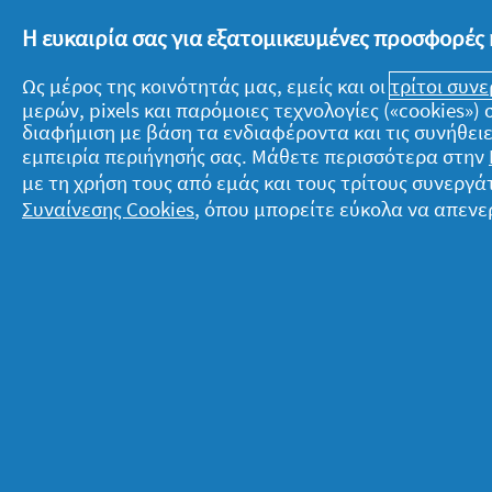
Η ευκαιρία σας για εξατομικευμένες προσφορές 
Ως μέρος της κοινότητάς μας, εμείς και οι
τρίτοι συν
μερών, pixels και παρόμοιες τεχνολογίες («cookies»
διαφήμιση με βάση τα ενδιαφέροντα και τις συνήθειε
εμπειρία περιήγησής σας. Μάθετε περισσότερα στην
Σχετικά με την P&G
Ν
με τη χρήση τους από εμάς και τους τρίτους συνερ
Συναίνεσης Cookies
, όπου μπορείτε εύκολα να απενε
Σχετικά με εμάς
T
Όροι ενεργειών
Δ
Επικοινώνησε μαζί μας
Ό
Επισκέψου την pg.com
Π
Δ
© 2026 Procter & Gamble. Με την επιφύλαξ
τις προϋποθέσεις που καθορίζονται στη νο