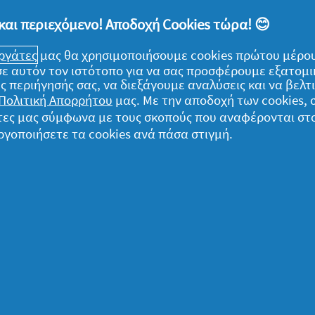
και περιεχόμενο! Αποδοχή Cookies τώρα! 😊
εργάτες
μας θα χρησιμοποιήσουμε cookies πρώτου μέρου
) σε αυτόν τον ιστότοπο για να σας προσφέρουμε εξατομ
ς περιήγησής σας, να διεξάγουμε αναλύσεις και να βελ
Πολιτική Απορρήτου
μας. Με την αποδοχή των cookies,
ομικά
γάτες μας σύμφωνα με τους σκοπούς που αναφέρονται στ
ργοποιήσετε τα cookies ανά πάσα στιγμή.
α δεδομένα μου
ήλωση Απορρήτου
ροι και Προϋποθέσεις
ληροφορίες για τα cookies
ήλωση προσβασιμότητας
η παντός δικαιώματος. Η χρήση και η πρόσβαση στις πληροφορίες σε αυτόν 
μική συμφωνία μας.