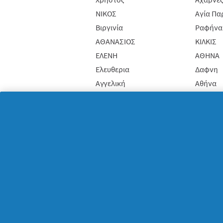
ΝΙΚΟΣ
Αγία Πα
Βιργινία
Ραφήνα
ΑΘΑΝΑΣΙΟΣ
ΚΙΛΚΙΣ
ΕΛΕΝΗ
ΑΘΗΝΑ
Ελευθερια
Δαφνη
Αγγελική
Αθήνα
Κωνσταντινα
Υμηττος
Σοφια
Καρδιτ
ΚΩΝΣΤΑΝΤΙΑ
ΑΘΗΝΑ
ΑΝΔΡΟΜΆΧΗ
Αγια
Χρυσή
Λαρισα
Tina
Λαρισα
ΚΟΝΔΥΛΙΑ
Νέα Ιων
Ιωάννα
Ηράκλει
ΜΑΝΩΛΗΣ
None
Γιώργος
Λαρισα