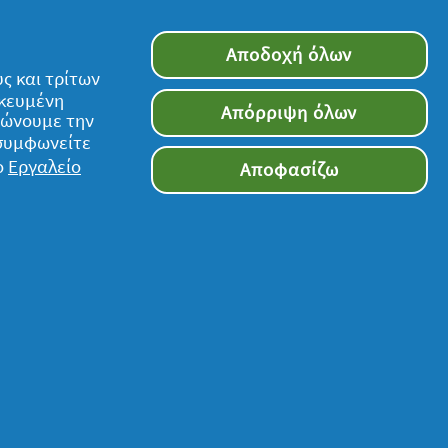
Αποδοχή όλων
ς και τρίτων
ικευμένη
Απόρριψη όλων
τιώνουμε την
 συμφωνείτε
ο
Εργαλείο
Ακολουθήστε μας
Αποφασίζω
τον ιστότοπο υπόκειται στους όρους και