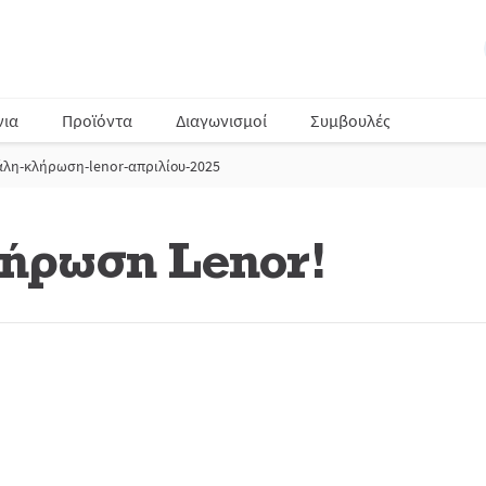
νια
Προϊόντα
Διαγωνισμοί
Συμβουλές
άλη-κλήρωση-lenor-απριλίου-2025
ήρωση Lenor!