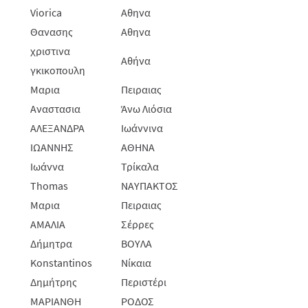
Viorica
Αθηνα
Θανασης
Αθηνα
χριστινα
Αθήνα
γκικοπουλη
Μαρια
Πειραιας
Αναστασια
Άνω Λιόσια
ΑΛΕΞΑΝΔΡΑ
Ιωάννινα
ΙΩΑΝΝΗΣ
ΑΘΗΝΑ
Ιωάννα
Τρίκαλα
Thomas
ΝΑΥΠΑΚΤΟΣ
Μαρια
Πειραιας
AMAΛIA
Σέρρες
Δήμητρα
ΒΟΥΛΑ
Konstantinos
Νίκαια
Δημήτρης
Περιστέρι
ΜΑΡΙΑΝΘΗ
ΡΟΔΟΣ