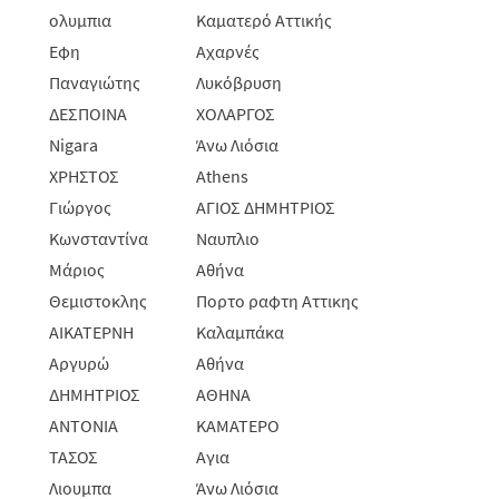
ολυμπια
Καματερό Αττικής
Εφη
Αχαρνές
Παναγιώτης
Λυκόβρυση
ΔΕΣΠΟΙΝΑ
ΧΟΛΑΡΓΟΣ
Nigara
Άνω Λιόσια
ΧΡΗΣΤΟΣ
Athens
Γιώργος
ΑΓΙΟΣ ΔΗΜΗΤΡΙΟΣ
Κωνσταντίνα
Ναυπλιο
Μάριος
Αθήνα
Θεμιστοκλης
Πορτο ραφτη Αττικης
ΑΙΚΑΤΕΡΝΗ
Καλαμπάκα
Αργυρώ
Αθήνα
ΔΗΜΗΤΡΙΟΣ
ΑΘΗΝΑ
ΑΝΤΟΝΙΑ
ΚΑΜΑΤΕΡΟ
ΤΑΣΟΣ
Αγια
Λιουμπα
Άνω Λιόσια