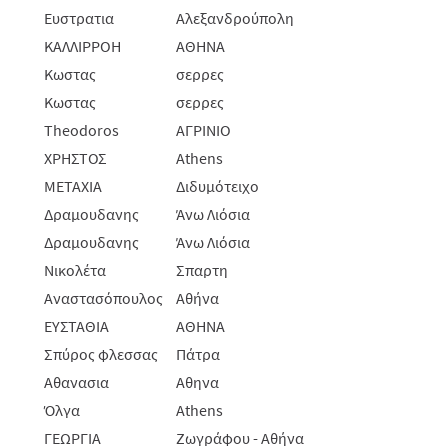
Ευστρατια
Αλεξανδρούπολη
ΚΑΛΛΙΡΡΟΗ
ΑΘΗΝΑ
Κωστας
σερρες
Κωστας
σερρες
Theodoros
ΑΓΡΙΝΙΟ
ΧΡΗΣΤΟΣ
Athens
METAXIA
Διδυμότειχο
Δραμουδανης
Άνω Λιόσια
Δραμουδανης
Άνω Λιόσια
Νικολέτα
Σπαρτη
Αναστασόπουλος
Αθήνα
ΕΥΣΤΑΘΙΑ
ΑΘΗΝΑ
Σπύρος φλεσσας
Πάτρα
Αθανασια
Αθηνα
Όλγα
Athens
ΓΕΩΡΓΙΑ
Ζωγράφου - Αθήνα