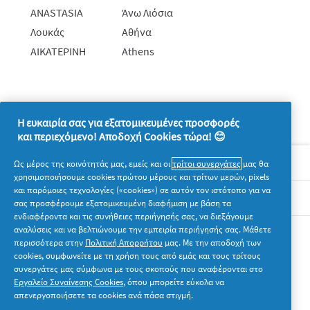
ANASTASIA
Άνω Λιόσια
Λουκάς
Αθήνα
ΑΙΚΑΤΕΡΙΝΗ
Athens
Η ευκαιρία σας για εξατομικευμένες προσφορές
και περιεχόμενο! Αποδοχή Cookies τώρα! 😊
Σχετικά με την P&G
Ως μέρος της κοινότητάς μας, εμείς και οι
τρίτοι συνεργάτες
μας θα
χρησιμοποιήσουμε cookies πρώτου μέρους και τρίτων μερών, pixels
και παρόμοιες τεχνολογίες («cookies») σε αυτόν τον ιστότοπο για να
Νομικά
σας προσφέρουμε εξατομικευμένη διαφήμιση με βάση τα
ενδιαφέροντα και τις συνήθειες περιήγησής σας, να διεξάγουμε
αναλύσεις και να βελτιώνουμε την εμπειρία περιήγησής σας. Μάθετε
Ακολουθήστε μας
περισσότερα στην
Πολιτική Απορρήτου
μας. Με την αποδοχή των
cookies, συμφωνείτε με τη χρήση τους από εμάς και τους τρίτους
συνεργάτες μας σύμφωνα με τους σκοπούς που αναφέρονται στο
Εργαλείο Συναίνεσης Cookies
, όπου μπορείτε εύκολα να
απενεργοποιήσετε τα cookies ανά πάσα στιγμή.