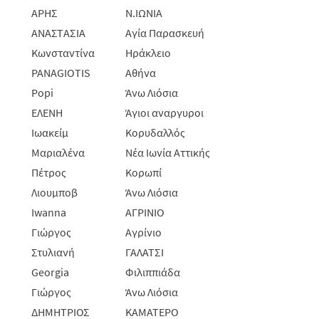
ΑΡΗΣ
Ν.ΙΩΝΙΑ
AΝAΣΤAΣΙA
Αγία Παρασκευή
Κωνσταντίνα
Ηράκλειο
PANAGIOTIS
Αθήνα
Popi
Άνω Λιόσια
ΕΛΕΝΗ
Άγιοι αναργυροι
Ιωακείμ
Κορυδαλλός
Μαριαλένα
Νέα Ιωνία Αττικής
Πέτρος
Κορωπί
Λιουμποβ
Άνω Λιόσια
Iwanna
ΑΓΡΙΝΙΟ
Γιώργος
Αγρίνιο
Στυλιανή
ΓΑΛΑΤΣΙ
Georgia
Φιλιππιάδα
Γιώργος
Άνω Λιόσια
ΔΗΜΗΤΡΙΟΣ
ΚΑΜΑΤΕΡΟ