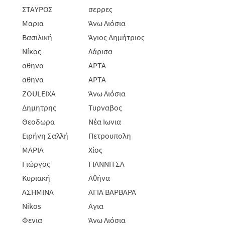
ΣΤΑΥΡΟΣ
σερρες
Μαρια
Άνω Λιόσια
Βασιλική
Άγιος Δημήτριος
Νίκος
Λάρισα
αθηνα
ΑΡΤΑ
αθηνα
ΑΡΤΑ
ZOULEIXA
Άνω Λιόσια
Δημητρης
Τυρναβος
Θεοδωρα
Νέα Ιωνια
Ειρήνη Σαλλή
Πετρουπολη
ΜΑΡΙΑ
Χίος
Γιώργος
ΓΙΑΝΝΙΤΣΑ
Κυριακή
Αθήνα
ΑΣΗΜΙΝΑ
ΑΓΙΑ ΒΑΡΒΑΡΑ
Nikos
Αγια
Φενια
Άνω Λιόσια