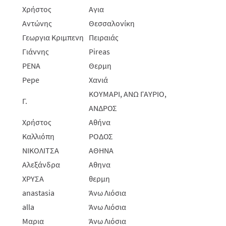
Χρήστος
Αγια
Αντώνης
Θεσσαλονίκη
Γεωργια Κριμπενη
Πειραιάς
Γιάννης
Pireas
ΡΕΝΑ
Θερμη
Pepe
Χανιά
ΚΟΥΜΑΡΙ, ΑΝΩ ΓΑΥΡΙΟ,
Γ.
ΑΝΔΡΟΣ
Χρήστος
Αθήνα
Καλλιόπη
ΡΟΔΟΣ
ΝΙΚΟΛΙΤΣΑ
ΑΘΗΝΑ
Αλεξάνδρα
Αθηνα
ΧΡΥΣΑ
θερμη
anastasia
Άνω Λιόσια
alla
Άνω Λιόσια
Μαρια
Άνω Λιόσια