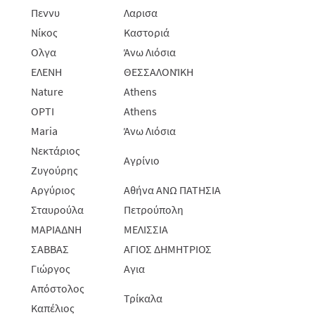
Πεννυ
Λαρισα
Νίκος
Καστοριά
Ολγα
Άνω Λιόσια
ΕΛΕΝΗ
ΘΕΣΣΑΛΟΝΊΚΗ
Nature
Athens
OPTI
Athens
Maria
Άνω Λιόσια
Νεκτάριος
Αγρίνιο
Ζυγούρης
Αργύριος
Αθήνα ΑΝΩ ΠΑΤΗΣΙΑ
Σταυρούλα
Πετρούπολη
ΜΑΡΙΑΔΝΗ
ΜΕΛΙΣΣΙΑ
ΣΑΒΒΑΣ
ΑΓΙΟΣ ΔΗΜΗΤΡΙΟΣ
Γιώργος
Αγια
Απόστολος
Τρίκαλα
Καπέλιος