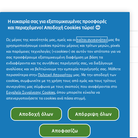
Η ευκαιρία σας για εξατομικευμένες προσφορές
και περιεχόμενο! Αποδοχή Cookies τώρα! 😊
Σχετικά με την P&G
Ως μέρος της κοινότητάς μας, εμείς και οι
τρίτοι συνεργάτες
μας θα
χρησιμοποιήσουμε cookies πρώτου μέρους και τρίτων μερών, pixels
και παρόμοιες τεχνολογίες («cookies») σε αυτόν τον ιστότοπο για να
Νομικά
σας προσφέρουμε εξατομικευμένη διαφήμιση με βάση τα
ενδιαφέροντα και τις συνήθειες περιήγησής σας, να διεξάγουμε
αναλύσεις και να βελτιώνουμε την εμπειρία περιήγησής σας. Μάθετε
Ακολουθήστε μας
περισσότερα στην
Πολιτική Απορρήτου
μας. Με την αποδοχή των
cookies, συμφωνείτε με τη χρήση τους από εμάς και τους τρίτους
συνεργάτες μας σύμφωνα με τους σκοπούς που αναφέρονται στο
Εργαλείο Συναίνεσης Cookies
, όπου μπορείτε εύκολα να
απενεργοποιήσετε τα cookies ανά πάσα στιγμή.
© 2026 Procter & Gamble. Με την επιφύλαξη παντός
Αποδοχή όλων
Απόρριψη όλων
δικαιώματος. Η χρήση και η πρόσβαση στις πληροφορίες σε
αυτόν τον ιστότοπο υπόκειται στους όρους και τις προϋποθέσεις
που καθορίζονται στη νομική συμφωνία μας.
Αποφασίζω