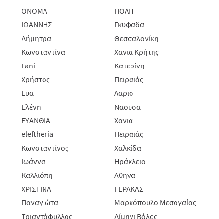
ΟΝΟΜΑ
ΠΟΛΗ
ΙΩΑΝΝΗΣ
Γκυφαδα
Δήμητρα
Θεσσαλονίκη
Κωνσταντίνα
Χανιά Κρήτης
Fani
Κατερίνη
Χρήστος
Πειραιάς
Ευα
Λαρισ
Ελένη
Ναουσα
ΕΥΑΝΘΙΑ
Χανια
eleftheria
Πειραιάς
Κωνσταντίνος
Χαλκίδα
Ιωάννα
Ηράκλειο
Καλλιόπη
Αθηνα
ΧΡΙΣΤΙΝΑ
ΓΕΡΑΚΑΣ
Παναγιώτα
Μαρκόπουλο Μεσογαίας
Τριαντάφυλλος
Δίμηνι Βόλος