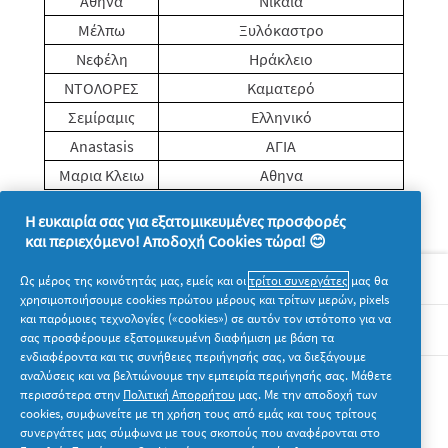
Αθηνά
Νίκαια
Μέλπω
Ξυλόκαστρο
Νεφέλη
Ηράκλειο
ΝΤΟΛΟΡΕΣ
Καματερό
Σεμίραμις
Ελληνικό
Anastasis
ΑΓΙΑ
Μαρια Κλειω
Αθηνα
Η ευκαιρία σας για εξατομικευμένες προσφορές
και περιεχόμενο! Αποδοχή Cookies τώρα! 😊
Σχετικά με την P&G
Ως μέρος της κοινότητάς μας, εμείς και οι
τρίτοι συνεργάτες
μας θα
χρησιμοποιήσουμε cookies πρώτου μέρους και τρίτων μερών, pixels
και παρόμοιες τεχνολογίες («cookies») σε αυτόν τον ιστότοπο για να
Νομικά
σας προσφέρουμε εξατομικευμένη διαφήμιση με βάση τα
ενδιαφέροντα και τις συνήθειες περιήγησής σας, να διεξάγουμε
αναλύσεις και να βελτιώνουμε την εμπειρία περιήγησής σας. Μάθετε
Ακολουθήστε μας
περισσότερα στην
Πολιτική Απορρήτου
μας. Με την αποδοχή των
cookies, συμφωνείτε με τη χρήση τους από εμάς και τους τρίτους
συνεργάτες μας σύμφωνα με τους σκοπούς που αναφέρονται στο