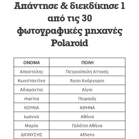
Απάντησε & διεκδίκησε 1
από τις 30
φωτογραφικές μηχανές
Polaroid
ONOMA
ΠΟΛΗ
Αποστολης
Πετρούπολη Αττικής
Κωνσταντίνα
Άγιοι Ανάργυροι
Αδαμαντια
Αίγιο
marina
Πειραιάς
ΛΟΥΚΙΑ
ΑΘΗΝΑ
Ιωαννα
Αθήνα
Μαρία
Γαλάτσι Αθήνα
ΔΙΟΝΥΣΗΣ
Athens