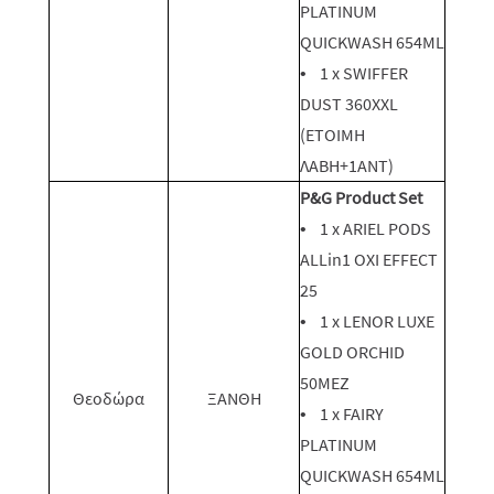
PLATINUM
QUICKWASH 654ML
• 1 x SWIFFER
DUST 360XXL
(ΕΤΟΙΜΗ
ΛΑΒΗ+1ΑΝΤ)
P&G Product Set
• 1 x ARIEL PODS
ALLin1 OXI EFFECT
25
• 1 x LENOR LUXE
GOLD ORCHID
50ΜEZ
Θεοδώρα
ΞΑΝΘΗ
• 1 x FAIRY
PLATINUM
QUICKWASH 654ML