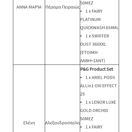
50ΜEZ
ΑΝΝΑ ΜΑΡΊΑ
Πέραμα Πειραιώς
• 1 x FAIRY
PLATINUM
QUICKWASH 654ML
• 1 x SWIFFER
DUST 360XXL
(ΕΤΟΙΜΗ
ΛΑΒΗ+1ΑΝΤ)
P&G Product Set
• 1 x ARIEL PODS
ALLin1 OXI EFFECT
25
• 1 x LENOR LUXE
GOLD ORCHID
50ΜEZ
Ελένη
Αλεξανδρούπολη
• 1 x FAIRY