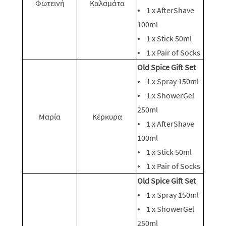
Φωτεινή
Καλαμάτα
• 1 x AfterShave
100ml
• 1 x Stick 50ml
• 1 x Pair of Socks
Old Spice Gift Set
• 1 x Spray 150ml
• 1 x ShowerGel
250ml
Μαρία
Κέρκυρα
• 1 x AfterShave
100ml
• 1 x Stick 50ml
• 1 x Pair of Socks
Old Spice Gift Set
• 1 x Spray 150ml
• 1 x ShowerGel
250ml