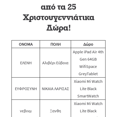
από τα 25
Χριστουγεννιάτικα
Δώρα!
ONOMA
ΠΟΛΗ
Δώρο
Apple iPad Air 4th
Gen 64GB
ΕΛΕΝΗ
Αλιβέρι Εύβοια
WifiSpace
GreyTablet
Xiaomi Mi Watch
ΕΥΦΡΟΣΥΝΗ
ΝΙΚΑΙΑ ΛΑΡΙΣΑΣ
Lite Black
SmartWatch
Xiaomi Mi Watch
νεβινμ
Ξανθη
Lite Black