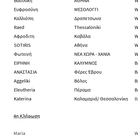
Βασιλική
ΑΘΗΝΑ
W
Ευφροσύνη
ΜΕΣΟΛΟΓΓΙ
W
Καλλιόπη
Δραπετσωνα
W
Raed
Thessaloniki
W
Αφροδιτη
Καβάλα
W
SOTIRIS
Αθήνα
W
Φωτεινή
ΝΕΑ ΧΩΡΑ - ΧΑΝΙΑ
W
ΕΙΡΗΝΗ
ΚΑΛΥΜΝΟΣ
B
ΑΝΑΣΤΑΣΙΑ
Φέρες Έβρου
B
Aggeliki
Βόλος
B
Eleutheria
Πέραμα
B
Katerina
Καλαμαριά/ Θεσσαλονίκη
B
4η Κλήρωση
Maria
W