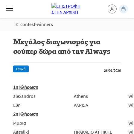
contest-winners
Μεγάλος διαγωνισμός για
σούπερ δώρα από την Always
Γενικά
26/01/2026
1η Κλήρωση
alexandros
Athens
Wi
Εύη
ΛΑΡΙΣΑ
Wi
2η Κλήρωση
Μαρια
Wi
Aggeliki
HPAKΛEIO ΑΤΤΙΚΗΣ
Wi