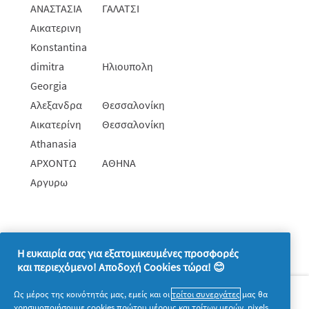
ΑΝΑΣΤΑΣΙΑ
ΓΑΛΑΤΣΙ
Αικατερινη
Konstantina
dimitra
Ηλιουπολη
Georgia
Αλεξανδρα
Θεσσαλονίκη
Αικατερίνη
Θεσσαλονίκη
Athanasia
ΑΡΧΟΝΤΩ
ΑΘΗΝΑ
Αργυρω
Η ευκαιρία σας για εξατομικευμένες προσφορές
και περιεχόμενο! Αποδοχή Cookies τώρα! 😊
Σχετικά με την P&G
Ως μέρος της κοινότητάς μας, εμείς και οι
τρίτοι συνεργάτες
μας θα
χρησιμοποιήσουμε cookies πρώτου μέρους και τρίτων μερών, pixels