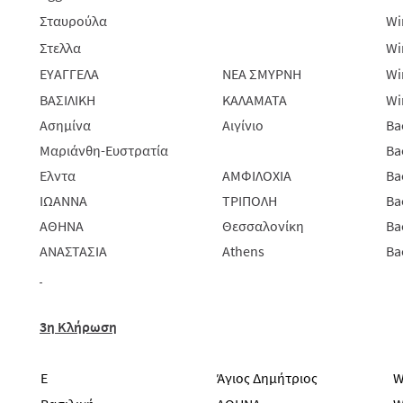
Σταυρούλα
Wi
Στελλα
Wi
ΕΥΑΓΓΕΛΑ
ΝΕΑ ΣΜΥΡΝΗ
Wi
ΒΑΣΙΛΙΚΗ
ΚΑΛΑΜΑΤΑ
Wi
Ασημίνα
Αιγίνιο
Ba
Μαριάνθη-Ευστρατία
Ba
Ελντα
ΑΜΦΙΛΟΧΙΑ
Ba
ΙΩΑΝΝΑ
ΤΡΙΠΟΛΗ
Ba
ΑΘΗΝΑ
Θεσσαλονίκη
Ba
ΑΝΑΣΤΑΣΙΑ
Athens
Ba
3η Κλήρωση
E
Άγιος Δημήτριος
W