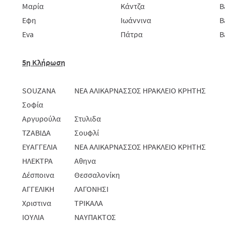
Μαρία
Κάντζα
B
Εφη
Ιωάννινα
B
Eva
Πάτρα
B
5η Κλήρωση
SOUZANA
ΝΕΑ ΑΛΙΚΑΡΝΑΣΣΟΣ ΗΡΑΚΛΕΙΟ ΚΡΗΤΗΣ
Σοφία
Αργυρούλα
Στυλιδα
ΤΖΑΒΙΔΑ
Σουφλί
ΕΥΑΓΓΕΛΙΑ
ΝΕΑ ΑΛΙΚΑΡΝΑΣΣΟΣ ΗΡΑΚΛΕΙΟ ΚΡΗΤΗΣ
ΗΛΕΚΤΡΑ
Αθηνα
Δέσποινα
Θεσσαλονίκη
ΑΓΓΕΛΙΚΗ
ΛΑΓΟΝΗΣΙ
Χριστινα
ΤΡΙΚΑΛΑ
ΙΟΥΛΙΑ
ΝΑΥΠΑΚΤΟΣ