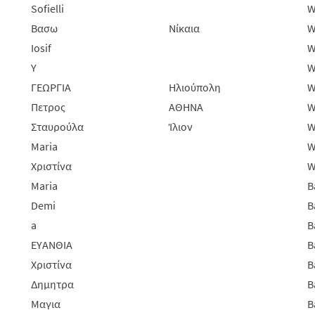
Sofielli
W
Βασω
Νίκαια
W
Iosif
W
Y
W
ΓΕΩΡΓΙΑ
Ηλιούπολη
W
Πετρος
ΑΘΗΝΑ
W
Σταυρούλα
Ίλιον
W
Maria
W
Χριστίνα
W
Maria
B
Demi
B
a
B
ΕΥΑΝΘΙΑ
B
Χριστίνα
B
Δημητρα
B
Μαγια
B