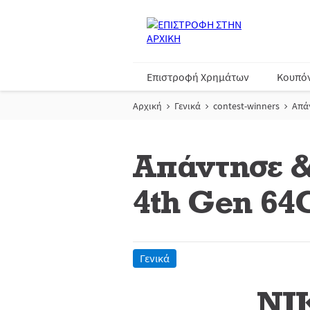
Επιστροφή Χρημάτων
Κουπό
Αρχική
Γενικά
contest-winners
Απάν
Απάντησε & 
4th Gen 64
Γενικά
ΝΙ