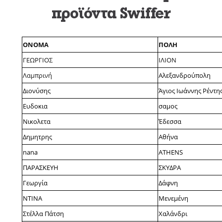
προϊόντα Swiffer
ONOMA
ΠΟΛΗ
ΓΕΩΡΓΙΟΣ
ΙΛΙΟΝ
Λαμπρινή
Αλεξανδρούπολη
Διονύσης
Άγιος Ιωάννης Ρέντη
Ευδοκια
σαμος
Νικολετα
Έδεσσα
Δημητρης
Αθήνα
nana
ATHENS
ΠΑΡΑΣΚΕΥΗ
ΣΚΥΔΡΑ
Γεωργία
Δάφνη
ΝΤΙΝΑ
Μενεμένη
Στέλλα Πάτση
Χαλάνδρι