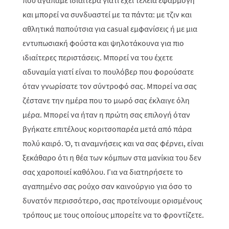
που αγαπάμε ιδιαίτερα γιατί έχει τέλεια εφαρμογή
και μπορεί να συνδυαστεί με τα πάντα: με τζιν και
αθλητικά παπούτσια για casual εμφανίσεις ή με μια
εντυπωσιακή φούστα και ψηλοτάκουνα για πιο
ιδιαίτερες περιστάσεις. Μπορεί να του έχετε
αδυναμία γιατί είναι το πουλόβερ που φορούσατε
όταν γνωρίσατε τον σύντροφό σας. Μπορεί να σας
ζέστανε την ημέρα που το μωρό σας έκλαιγε όλη
μέρα. Μπορεί να ήταν η πρώτη σας επιλογή όταν
βγήκατε επιτέλους κοριτσοπαρέα μετά από πάρα
πολύ καιρό. Ό, τι αναμνήσεις και να σας φέρνει, είναι
ξεκάθαρο ότι η θέα των κόμπων στα μανίκια του δεν
σας χαροποιεί καθόλου. Για να διατηρήσετε το
αγαπημένο σας ρούχο σαν καινούργιο για όσο το
δυνατόν περισσότερο, σας προτείνουμε ορισμένους
τρόπους με τους οποίους μπορείτε να το φροντίζετε.