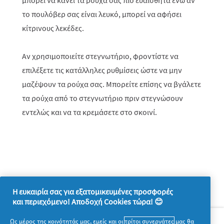
μπορεί να κάνει τα ρούχα σας πιο ευαίσθητα ενώ αν
το πουλόβερ σας είναι λευκό, μπορεί να αφήσει
κίτρινους λεκέδες.
Αν χρησιμοποιείτε στεγνωτήριο, φροντίστε να
επιλέξετε τις κατάλληλες ρυθμίσεις ώστε να μην
μαζέψουν τα ρούχα σας. Μπορείτε επίσης να βγάλετε
τα ρούχα από το στεγνωτήριο πριν στεγνώσουν
εντελώς και να τα κρεμάσετε στο σκοινί.
Η ευκαιρία σας για εξατομικευμένες προσφορές
και περιεχόμενο! Αποδοχή Cookies τώρα! 😊
Σχετικά με την P&G
Ως μέρος της κοινότητάς μας, εμείς και οι
τρίτοι συνεργάτες
μας θα