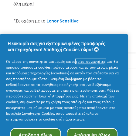
όλη μέρα!
*Σε σχέση με το
Lenor Sensitive
Η ευκαιρία σας για εξατομικευμένες προσφορές
και περιεχόμενο! Αποδοχή Cookies τώρα! 😊
Σχετικά με την P&G
Ως μέρος της κοινότητάς μας, εμείς και οι
τρίτοι συνεργάτες
μας θα
χρησιμοποιήσουμε cookies πρώτου μέρους και τρίτων μερών, pixels
και παρόμοιες τεχνολογίες («cookies») σε αυτόν τον ιστότοπο για να
Νομικά
σας προσφέρουμε εξατομικευμένη διαφήμιση με βάση τα
ενδιαφέροντα και τις συνήθειες περιήγησής σας, να διεξάγουμε
αναλύσεις και να βελτιώνουμε την εμπειρία περιήγησής σας. Μάθετε
Ακολουθήστε μας
περισσότερα στην
Πολιτική Απορρήτου
μας. Με την αποδοχή των
cookies, συμφωνείτε με τη χρήση τους από εμάς και τους τρίτους
συνεργάτες μας σύμφωνα με τους σκοπούς που αναφέρονται στο
Εργαλείο Συναίνεσης Cookies
, όπου μπορείτε εύκολα να
απενεργοποιήσετε τα cookies ανά πάσα στιγμή.
© 2026 Procter & Gamble. Με την επιφύλαξη παντός
Αποδοχή όλων
Απόρριψη όλων