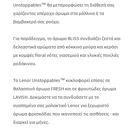
Unstoppables™ θα μεταμορφώσει τη διάθεσή σας
χαρίζοντας υπέροχο άρωμα στα μάλλινα ή τα
βαμβακερά σας ρούχα.
Για παράδειγμα, το άρωμα BLISS συνδυάζει ζεστά και
δελεαστικά αρώματα από κόκκινα μούρα και κεράσι
με κομψές floral νότες γιασεμιού και γλυκιές πινελιές
ροδάκινου.
Το Lenor Unstoppables™ κυκλοφορεί επίσης σε
θαλασσινό άρωμα FRESH και σε φρουτώδες άρωμα
LAVISH. Δοκιμάστε να τα συνδυάσετε με το
αγαπημένο σας μαλακτικό Lenor για ξεχωριστό
άρωμα φρεσκάδας που ικανοποιεί τις αισθήσεις - και
διαρκεί για μήνες.