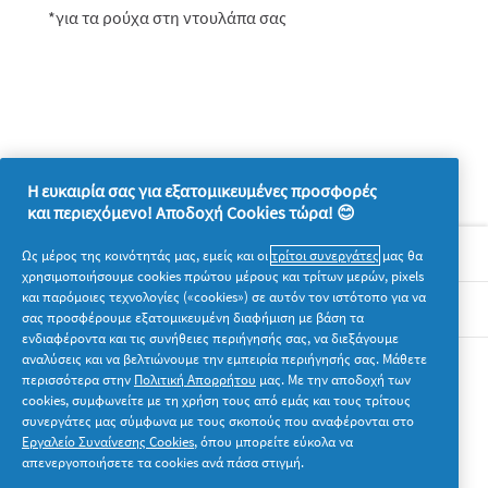
*για τα ρούχα στη ντουλάπα σας
Η ευκαιρία σας για εξατομικευμένες προσφορές
και περιεχόμενο! Αποδοχή Cookies τώρα! 😊
Σχετικά με την P&G
Ως μέρος της κοινότητάς μας, εμείς και οι
τρίτοι συνεργάτες
μας θα
χρησιμοποιήσουμε cookies πρώτου μέρους και τρίτων μερών, pixels
και παρόμοιες τεχνολογίες («cookies») σε αυτόν τον ιστότοπο για να
Νομικά
σας προσφέρουμε εξατομικευμένη διαφήμιση με βάση τα
ενδιαφέροντα και τις συνήθειες περιήγησής σας, να διεξάγουμε
αναλύσεις και να βελτιώνουμε την εμπειρία περιήγησής σας. Μάθετε
Ακολουθήστε μας
περισσότερα στην
Πολιτική Απορρήτου
μας. Με την αποδοχή των
cookies, συμφωνείτε με τη χρήση τους από εμάς και τους τρίτους
συνεργάτες μας σύμφωνα με τους σκοπούς που αναφέρονται στο
Εργαλείο Συναίνεσης Cookies
, όπου μπορείτε εύκολα να
απενεργοποιήσετε τα cookies ανά πάσα στιγμή.