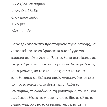
-6 κ.σ ξύδι βαλσάμικο
-2 κ.γ. ελαιόλαδο
-2 κ.γ μουστάρδα
-1 κ.γ μέλι
-Αλάτι, πιπέρι
Για να ξεκινήσεις την προετοιμασία της συνταγής, θα
χρειαστεί πρώτα να βράσεις τα σπαράγγια για
τέσσερα με πέντε λεπτά. Έπειτα, θα τα μεταφέρεις σε
ένα μπολ με παγωμένο νερό για δέκα δευτερόλεπτα,
θα τα βγάλεις, θα τα σκουπίσεις καλά και θα τα
τοποθετήσεις σε δεύτερο μπολ. Αναμειγνύεις σε ένα
ποτήρι τα υλικά για το
dressing
, δηλαδή το
βαλσάμικο, το ελαιόλαδο, τη μουστάρδα, το μέλι, και
αφού προσθέσεις τα ντοματίνια στο ίδιο μπολ με τα
σπαράγγια, ρίχνεις το
dressing
. Γαρνίρεις με τη