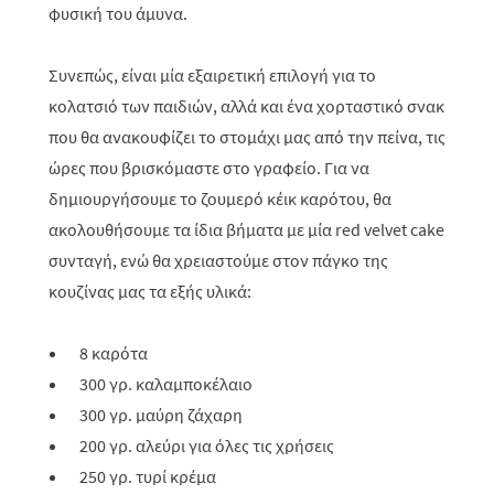
φυσική του άμυνα.
Συνεπώς, είναι μία εξαιρετική επιλογή για το
κολατσιό των παιδιών, αλλά και ένα χορταστικό σνακ
που θα ανακουφίζει το στομάχι μας από την πείνα, τις
ώρες που βρισκόμαστε στο γραφείο. Για να
δημιουργήσουμε το ζουμερό κέικ καρότου, θα
ακολουθήσουμε τα ίδια βήματα με μία
red
velvet
cake
συνταγή, ενώ θα χρειαστούμε στον πάγκο της
κουζίνας μας τα εξής υλικά:
8 καρότα
300 γρ. καλαμποκέλαιο
300 γρ. μαύρη ζάχαρη
200 γρ. αλεύρι για όλες τις χρήσεις
250 γρ. τυρί κρέμα