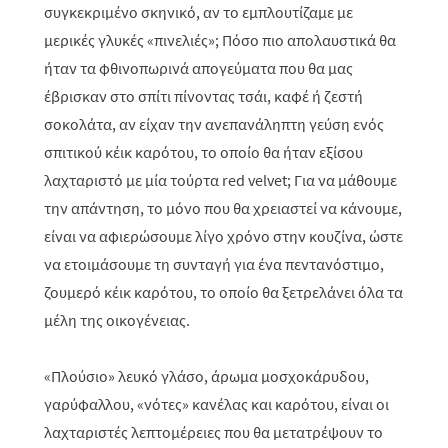
συγκεκριμένο σκηνικό, αν το εμπλουτίζαμε με
μερικές γλυκές «πινελιές»; Πόσο πιο απολαυστικά θα
ήταν τα φθινοπωρινά απογεύματα που θα μας
έβρισκαν στο σπίτι πίνοντας τσάι, καφέ ή ζεστή
σοκολάτα, αν είχαν την ανεπανάληπτη γεύση ενός
σπιτικού κέικ καρότου, το οποίο θα ήταν εξίσου
λαχταριστό με μία τούρτα
red
velvet
; Για να μάθουμε
την απάντηση, το μόνο που θα χρειαστεί να κάνουμε,
είναι να αφιερώσουμε λίγο χρόνο στην κουζίνα, ώστε
να ετοιμάσουμε τη συνταγή για ένα πεντανόστιμο,
ζουμερό κέικ καρότου, το οποίο θα ξετρελάνει όλα τα
μέλη της οικογένειας.
«Πλούσιο» λευκό γλάσο, άρωμα μοσχοκάρυδου,
γαρύφαλλου, «νότες» κανέλας και καρότου, είναι οι
λαχταριστές λεπτομέρειες που θα μετατρέψουν το