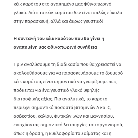
κέικ καρότου στο αγαπημένο μας φθινοπωρινό
γλυκό. Διότι το κέικ καρότου δεν είναι απλώς εύκολο
στην παρασκευή, αλλά και άκρως γευστικό!
Η συνταγή του κέικ καρότου που θα γίνει η
αγαπημένη μας φθινοπωρινή συνήθεια
Πριν αναλύσουμε τη διαδικασία που θα χρειαστεί να
ακολουθήσουμε για να παρασκευάσουμε το ζουμερό
κέικ καρότου, είναι σημαντικό να γνωρίζουμε πως
πρόκειται για ένα γευστικό γλυκό υψηλής
διατροφικής αξίας. Πιο αναλυτικά, το καρότο
περιέχει σημαντικά ποσοστά βιταμινών
A
και
C
,
ασβεστίου, καλίου, φυτικών ινών και μαγνησίου,
ενισχύοντας σημαντικά λειτουργίες του οργανισμού,
όπως η όραση, η κυκλοφορία του αίματος και η