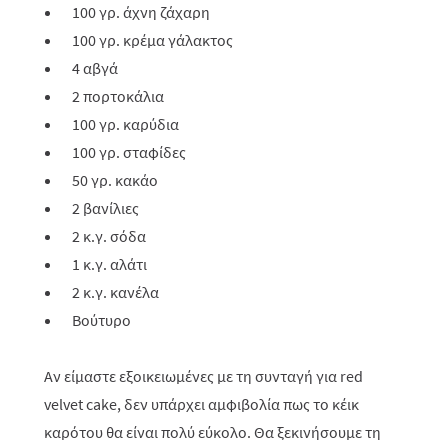
100 γρ. άχνη ζάχαρη
100 γρ. κρέμα γάλακτος
4 αβγά
2 πορτοκάλια
100 γρ. καρύδια
100 γρ. σταφίδες
50 γρ. κακάο
2 βανίλιες
2 κ.γ. σόδα
1 κ.γ. αλάτι
2 κ.γ. κανέλα
Βούτυρο
Αν είμαστε εξοικειωμένες με τη συνταγή για
red
velvet
cake
, δεν υπάρχει αμφιβολία πως το κέικ
καρότου θα είναι πολύ εύκολο. Θα ξεκινήσουμε τη