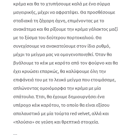
κρέμα και θα το χτυπήσουμε καλά με ένα σύρμα
μαγειρικής, μέχρι να αφρατέψει. Θα προσθέσουμε
σταδιακά τη ζάχαρη άχνη, επιμένοντας με το
ανακάτεμα και θα ρίξουμε την κρέμα γάλακτος μαζί
με το ξύσμα του δεύτερου πορτοκαλιού. Θα
συνεχίσουμε να ανακατεύουμε στον ίδιο ρυθμό,
μέχρι το μείγμα μας να ομογενοποιηθεί. Όταν θα
βγάλουμε το κέικ με καρότο από τον φούρνο και θα
έχει κρυώσει επαρκώς, θα καλύψουμε όλη την
επιφάνειά του με το λευκό μείγμα που ετοιμάσαμε,
απλώνοντας ομοιόμορφα την κρέμα με μία
σπάτουλα. Έτσι, θα έχουμε δημιουργήσει ένα
υπέροχο κέικ καρότου, το οποίο θα είναι εξίσου
απολαυστικό με μία τούρτα
red
velvet
, αλλά και
«πλούσιο» σε γεύση και θρεπτικά στοιχεία.