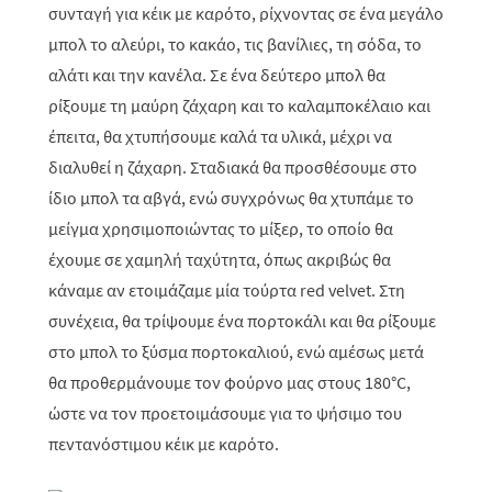
συνταγή για κέικ με καρότο, ρίχνοντας σε ένα μεγάλο
μπολ το αλεύρι, το κακάο, τις βανίλιες, τη σόδα, το
αλάτι και την κανέλα. Σε ένα δεύτερο μπολ θα
ρίξουμε τη μαύρη ζάχαρη και το καλαμποκέλαιο και
έπειτα, θα χτυπήσουμε καλά τα υλικά, μέχρι να
διαλυθεί η ζάχαρη. Σταδιακά θα προσθέσουμε στο
ίδιο μπολ τα αβγά, ενώ συγχρόνως θα χτυπάμε το
μείγμα χρησιμοποιώντας το μίξερ, το οποίο θα
έχουμε σε χαμηλή ταχύτητα, όπως ακριβώς θα
κάναμε αν ετοιμάζαμε μία τούρτα
red
velvet
. Στη
συνέχεια, θα τρίψουμε ένα πορτοκάλι και θα ρίξουμε
στο μπολ το ξύσμα πορτοκαλιού, ενώ αμέσως μετά
θα προθερμάνουμε τον φούρνο μας στους 180°C,
ώστε να τον προετοιμάσουμε για το ψήσιμο του
πεντανόστιμου κέικ με καρότο.