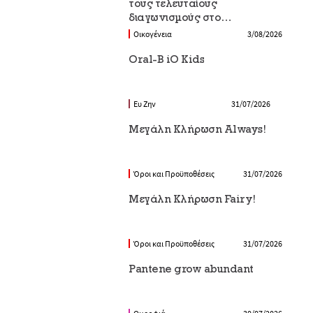
τους τελευταίους
διαγωνισμούς στο
Epithimies.gr
Οικογένεια
3/08/2026
Oral-B iO Kids
Ευ Ζην
31/07/2026
Μεγάλη Κλήρωση Always!
Όροι και Προϋποθέσεις
31/07/2026
Μεγάλη Κλήρωση Fairy!
Όροι και Προϋποθέσεις
31/07/2026
Pantene grow abundant