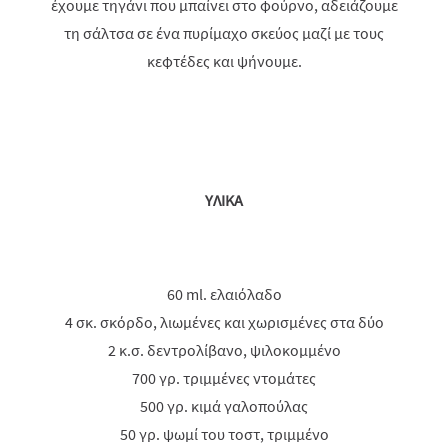
έχουμε τηγάνι που μπαίνει στο φούρνο, αδειάζουμε
τη σάλτσα σε ένα πυρίμαχο σκεύος μαζί με τους
κεφτέδες και ψήνουμε.
ΥΛΙΚΑ
60 ml. ελαιόλαδο
4 σκ. σκόρδο, λιωμένες και χωρισμένες στα δύο
2 κ.σ. δεντρολίβανο, ψιλοκομμένο
700 γρ. τριμμένες ντομάτες
500 γρ. κιμά γαλοπούλας
50 γρ. ψωμί του τοστ, τριμμένο