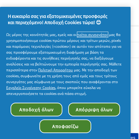
Η ευκαιρία σας για εξατομικευμένες προσφορές
και περιεχόμενο! Αποδοχή Cookies τώρα! 😊
Σχετικά με την P&G
Ως μέρος της κοινότητάς μας, εμείς και οι
τρίτοι συνεργάτες
μας θα
χρησιμοποιήσουμε cookies πρώτου μέρους και τρίτων μερών, pixels
και παρόμοιες τεχνολογίες («cookies») σε αυτόν τον ιστότοπο για να
Νομικά
σας προσφέρουμε εξατομικευμένη διαφήμιση με βάση τα
ενδιαφέροντα και τις συνήθειες περιήγησής σας, να διεξάγουμε
αναλύσεις και να βελτιώνουμε την εμπειρία περιήγησής σας. Μάθετε
Ακολουθήστε μας
περισσότερα στην
Πολιτική Απορρήτου
μας. Με την αποδοχή των
cookies, συμφωνείτε με τη χρήση τους από εμάς και τους τρίτους
συνεργάτες μας σύμφωνα με τους σκοπούς που αναφέρονται στο
Εργαλείο Συναίνεσης Cookies
, όπου μπορείτε εύκολα να
απενεργοποιήσετε τα cookies ανά πάσα στιγμή.
© 2026 Procter & Gamble. Με την επιφύλαξη παντός
Αποδοχή όλων
Απόρριψη όλων
δικαιώματος. Η χρήση και η πρόσβαση στις πληροφορίες σε
αυτόν τον ιστότοπο υπόκειται στους όρους και τις προϋποθέσεις
που καθορίζονται στη νομική συμφωνία μας.
Αποφασίζω
Συγκατάθεση στη χρήση cookies