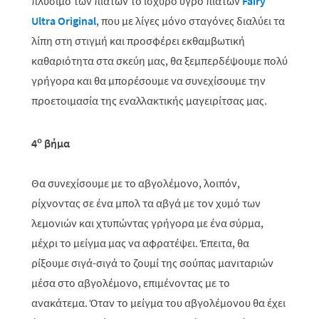
πλύσιμο των πιάτων το ισχυρό υγρό πιάτων
Fairy
Ultra Original
, που με λίγες μόνο σταγόνες διαλύει τα
λίπη στη στιγμή και προσφέρει εκθαμβωτική
καθαριότητα στα σκεύη μας, θα ξεμπερδέψουμε πολύ
γρήγορα και θα μπορέσουμε να συνεχίσουμε την
προετοιμασία της εναλλακτικής μαγειρίτσας μας.
ο
4
βήμα
Θα συνεχίσουμε με το αβγολέμονο, λοιπόν,
ρίχνοντας σε ένα μπολ τα αβγά με τον χυμό των
λεμονιών και χτυπώντας γρήγορα με ένα σύρμα,
μέχρι το μείγμα μας να αφρατέψει. Έπειτα, θα
ρίξουμε σιγά-σιγά το ζουμί της σούπας μανιταριών
μέσα στο αβγολέμονο, επιμένοντας με το
ανακάτεμα. Όταν το μείγμα του αβγολέμονου θα έχει