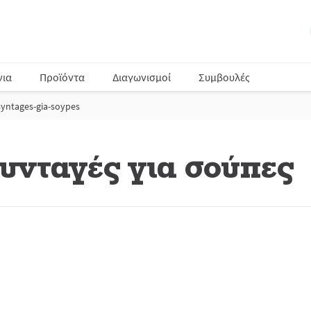
νια
Προϊόντα
Διαγωνισμοί
Συμβουλές
syntages-gia-soypes
συνταγές για σούπες