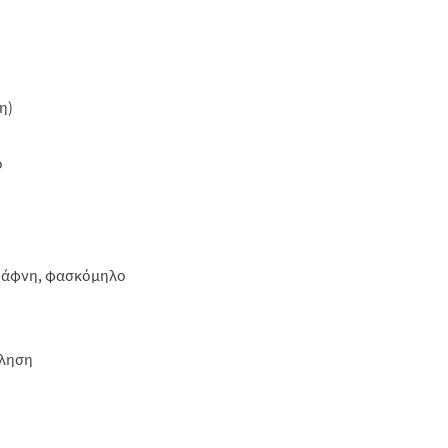
η)
ο
 δάφνη, φασκόμηλο
ύληση