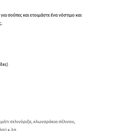
 για σούπες και ετοιμάστε ένα νόστιμο και
ς.
δες)
μμάτι σελινόριζα, κλωναράκια σέλινου,
σι) κ.λπ.