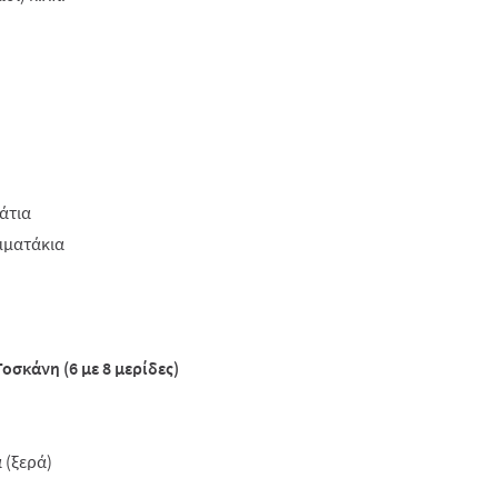
άτια
ομματάκια
οσκάνη (6 με 8 μερίδες)
 (ξερά)