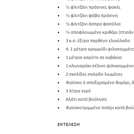
½ φλιτζάνι πράσινες φακές
½ φλιτζάνι φάβα πράσινη
½ φλιτζάνι άσπρα φασόλια
½ αποφλοιωμένο κριθάρι (πτισάν
3 κ.σ. έξτρα παρθένο ελαιόλαδο
4. 1 μέτριο κρεμμύδι ψιλοκομμέν
1 μέτριο καρότο σε κυβάκια
1 κλωναράκι σέλινο ψιλοκομμένο
2 σκελίδες σκόρδο λιωμένες
Φρέσκο ή αποξηραμένο θυμάρι,
3 λίτρα νερό
Αλάτι κατά βούληση
Φρεσκοτριμμένο πιπέρι κατά βο
ΕΚΤΕΛΕΣΗ