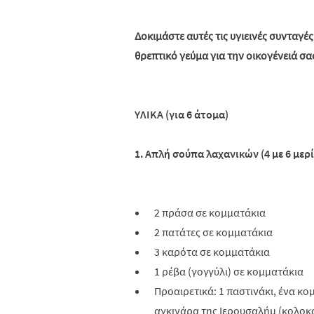
Δοκιμάστε αυτές τις υγιεινές συνταγές
θρεπτικό γεύμα για την οικογένειά σα
ΥΛΙΚΑ (για 6 άτομα)
1. Απλή σούπα λαχανικών (4 με 6 μερί
2 πράσα σε κομματάκια
2 πατάτες σε κομματάκια
3 καρότα σε κομματάκια
1 ρέβα (γογγύλι) σε κομματάκια
Προαιρετικά: 1 παστινάκι, ένα κο
αγκινάρα της Ιερουσαλήμ (κολοκά