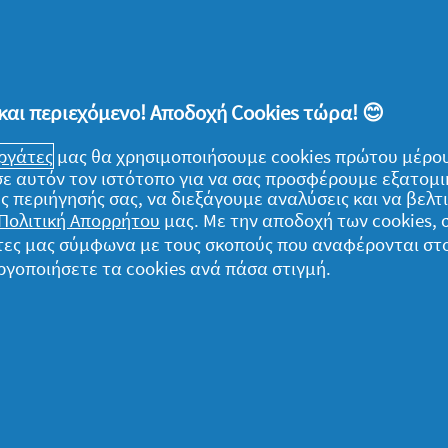
, τη φάβα και το κριθάρι από βραδύς σε
τις φακές, τη φάβα και το κριθάρι με κρύο
οτάρετε τα λαχανικά και τα μυρωδικά σε
και περιεχόμενο! Αποδοχή Cookies τώρα! 😊
εργάτες
μας θα χρησιμοποιήσουμε cookies πρώτου μέρου
 τη φάβα και το κριθάρι.
) σε αυτόν τον ιστότοπο για να σας προσφέρουμε εξατομ
 πάρει, χαμηλώστε τη φωτιά και αφήστε να
ς περιήγησής σας, να διεξάγουμε αναλύσεις και να βελ
Πολιτική Απορρήτου
μας. Με την αποδοχή των cookies,
γάτες μας σύμφωνα με τους σκοπούς που αναφέρονται στ
ρωδικών και τα φύλλα δάφνης.
ργοποιήσετε τα cookies ανά πάσα στιγμή.
ι.
ήγορο πλύσιμο των πιάτων σας με την 1η,
.