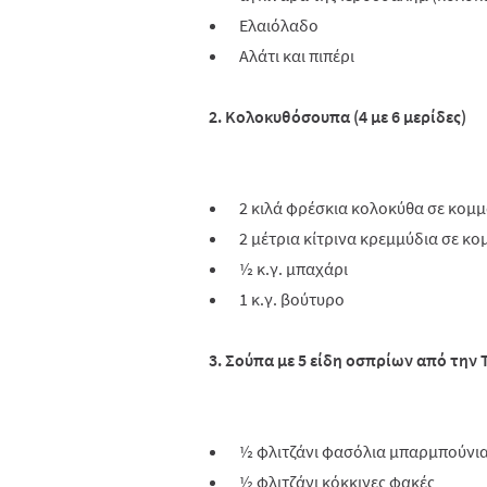
Ελαιόλαδο
Αλάτι και πιπέρι
2. Κολοκυθόσουπα (4 με 6 μερίδες)
2 κιλά φρέσκια κολοκύθα σε κομμ
2 μέτρια κίτρινα κρεμμύδια σε κ
½ κ.γ. μπαχάρι
1 κ.γ. βούτυρο
3. Σούπα με 5 είδη οσπρίων από την Τ
½ φλιτζάνι φασόλια μπαρμπούνια
½ φλιτζάνι κόκκινες φακές