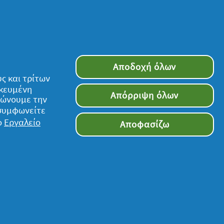
Αποδοχή όλων
ς και τρίτων
ικευμένη
Απόρριψη όλων
τιώνουμε την
 συμφωνείτε
ο
Εργαλείο
Αποφασίζω