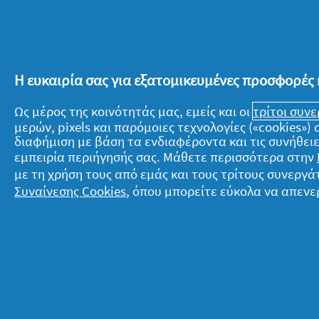
Μουσκέψτε τις φακές, τα φασόλια
κρύο νερό.
Ξεπλύνετε πολύ καλά τα φασόλια, 
νερό.Σε μια μεγάλη κατσαρόλα, σ
Η ευκαιρία σας για εξατομικευμένες προσφορές 
ελαιόλαδο για περίπου 5 λεπτά.
Ως μέρος της κοινότητάς μας, εμείς και οι
τρίτοι συν
Προσθέστε τα φασόλια, τις φακές,
μερών, pixels και παρόμοιες τεχνολογίες («cookies»
Προσθέστε ζεστό νερό, αφήστε να
διαφήμιση με βάση τα ενδιαφέροντα και τις συνήθειε
εμπειρία περιήγησής σας. Μάθετε περισσότερα στην
σιγοβράσει για περίπου 45 λεπτά.
με τη χρήση τους από εμάς και τους τρίτους συνερ
Αφαιρέστε τα κλωναράκια των μυ
Συναίνεσης Cookies
, όπου μπορείτε εύκολα να απενε
Σερβίρετε με ελαιόλαδο και πιπέρ
Συμβουλή: Για αποτελεσματικό και γρ
χρησιμοποιήστε το υγρό πιάτων
Fairy