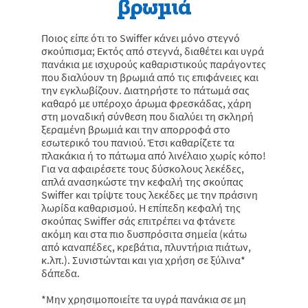
βρωμιά
Ποιος είπε ότι το Swiffer κάνει μόνο στεγνό
σκούπισμα; Εκτός από στεγνά, διαθέτει και υγρά
πανάκια με ισχυρούς καθαριστικούς παράγοντες
που διαλύουν τη βρωμιά από τις επιφάνειες και
την εγκλωβίζουν. Διατηρήστε το πάτωμά σας
καθαρό με υπέροχο άρωμα φρεσκάδας, χάρη
στη μοναδική σύνθεση που διαλύει τη σκληρή
ξεραμένη βρωμιά και την απορροφά στο
εσωτερικό του πανιού. Έτσι καθαρίζετε τα
πλακάκια ή το πάτωμα από λινέλαιο χωρίς κόπο!
Για να αφαιρέσετε τους δύσκολους λεκέδες,
απλά ανασηκώστε την κεφαλή της σκούπας
Swiffer και τρίψτε τους λεκέδες με την πράσινη
λωρίδα καθαρισμού. H επίπεδη κεφαλή της
σκούπας Swiffer σάς επιτρέπει να φτάνετε
ακόμη και στα πιο δυσπρόσιτα σημεία (κάτω
από καναπέδες, κρεβάτια, πλυντήρια πιάτων,
κ.λπ.). Συνιστώνται και για χρήση σε ξύλινα*
δάπεδα.
*Μην χρησιμοποιείτε τα υγρά πανάκια σε μη