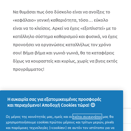
Να θυμάσαι πως όσο δύσκολο είναι να ανοίξεις το
«κεφάλαιο» γενική καθαριότητα, τόσο… εύκολο
είναι να το κλείσεις. Αρκεί να έχεις «εξοπλιστεί» με το
κατάλληλο σύστημα καθαρισμού και φυσικά, να έχεις
προνοήσει να οργανώσεις καταλλήλως τον χρόνο
σου! Βήμα-βήμα και γωνιά-γωνιά, θα τα καταφέρεις
δίχως να κουραστείς και κυρίως, χωρίς να βγεις εκτός
προγράμματος!
Η ευκαιρία σας για εξατομικευμένες προσφορές
και περιεχόμενο! Αποδοχή Cookies τώρα! 😊
Σχετικά με την P&G
Ως μέρος της κοινότητάς μας, εμείς και οι
τρίτοι συνεργάτες
μας θα
χρησιμοποιήσουμε cookies πρώτου μέρους και τρίτων μερών, pixels
και παρόμοιες τεχνολογίες («cookies») σε αυτόν τον ιστότοπο για να