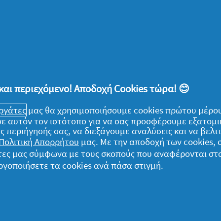
λό σφουγγάρισμα
υμε τον καθαρισμό του μπάνιου μας, είναι
μαζεύοντας το νερό που έπεσε όσο το
και περιεχόμενο! Αποδοχή Cookies τώρα! 😊
 μας να «ακτινοβολούν» από καθαριότητα.
 ή λίγο χαρτί κουζίνας τα αντικείμενα που
εργάτες
μας θα χρησιμοποιήσουμε cookies πρώτου μέρου
ποθετούμε στην αρχική τους θέση.
) σε αυτόν τον ιστότοπο για να σας προσφέρουμε εξατομ
ς περιήγησής σας, να διεξάγουμε αναλύσεις και να βελ
Πολιτική Απορρήτου
μας. Με την αποδοχή των cookies,
γάτες μας σύμφωνα με τους σκοπούς που αναφέρονται στ
ε πως όσο πιο συνεπείς είμαστε με τον
ργοποιήσετε τα cookies ανά πάσα στιγμή.
 εύκολη και γρήγορη θα είναι κάθε φορά η
περίπτωση, το
VIAKAL spray Μπάνιου με
ειδικά σχεδιασμένο ώστε να «σέβεται» τις
πορούμε να το χρησιμοποιούμε ακόμη και σε