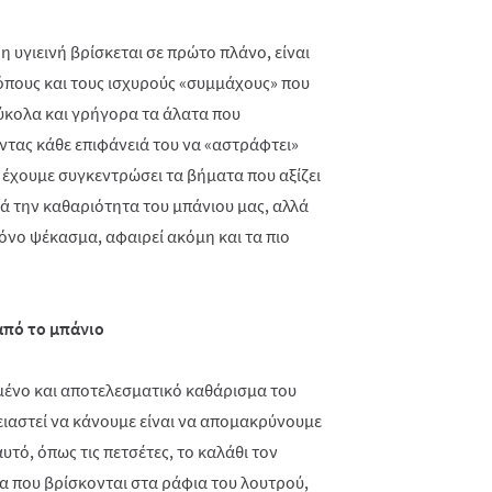
 υγιεινή βρίσκεται σε πρώτο πλάνο, είναι
πους και τους ισχυρούς «συμμάχους» που
ύκολα και γρήγορα τα άλατα που
ντας κάθε επιφάνειά του να «αστράφτει»
έχουμε συγκεντρώσει τα βήματα που αξίζει
ά την καθαριότητα του μπάνιου μας, αλλά
μόνο ψέκασμα, αφαιρεί ακόμη και τα πιο
από το μπάνιο
ένο και αποτελεσματικό καθάρισμα του
ειαστεί να κάνουμε είναι να απομακρύνουμε
υτό, όπως τις πετσέτες, το καλάθι τον
α που βρίσκονται στα ράφια του λουτρού,