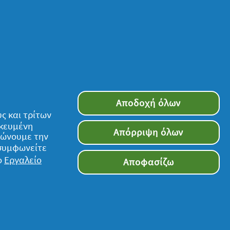
Αποδοχή όλων
ς και τρίτων
ικευμένη
Απόρριψη όλων
τιώνουμε την
 συμφωνείτε
ο
Εργαλείο
Αποφασίζω