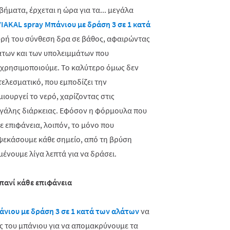
ματα, έρχεται η ώρα για τα... μεγάλα
VIAKAL spray Μπάνιου με δράση 3 σε 1 κατά
χυρή του σύνθεση δρα σε βάθος, αφαιρώντας
άτων και των υπολειμμάτων που
χρησιμοποιούμε. Το καλύτερο όμως δεν
οτελεσματικό, που εμποδίζει την
ουργεί το νερό, χαρίζοντας στις
εγάλης διάρκειας. Εφόσον η φόρμουλα που
ε επιφάνεια, λοιπόν, το μόνο που
α ψεκάσουμε κάθε σημείο, από τη βρύση
ιμένουμε λίγα λεπτά για να δράσει.
 πανί κάθε επιφάνεια
άνιου με δράση 3 σε 1 κατά των αλάτων
να
ες του μπάνιου για να απομακρύνουμε τα