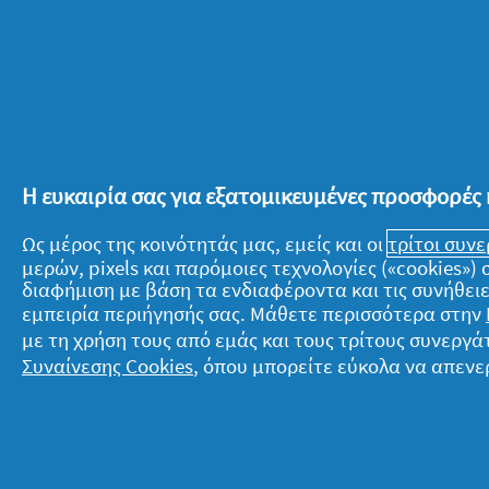
που υπάρχουν στην επιφάνειά του.
Κλείνουμε τον καθαρισμό με ένα κα
Το τελευταίο βήμα για να ολοκληρώσο
να σφουγγαρίσουμε καλά το πάτωμα, 
Η ευκαιρία σας για εξατομικευμένες προσφορές 
ξεπλέναμε και κάνοντας τα πλακάκια
Έπειτα, αφού καθαρίσουμε με ένα πανί
Ως μέρος της κοινότητάς μας, εμείς και οι
τρίτοι συν
υπήρχαν στο μπάνιο μας, τα επανατο
μερών, pixels και παρόμοιες τεχνολογίες («cookies»
διαφήμιση με βάση τα ενδιαφέροντα και τις συνήθειε
εμπειρία περιήγησής σας. Μάθετε περισσότερα στην
με τη χρήση τους από εμάς και τους τρίτους συνερ
Κλείνοντας, έχει σημασία να θυμόμαστ
Συναίνεσης Cookies
, όπου μπορείτε εύκολα να απενε
καθαρισμό του μπάνιου μας, τόσο πιο
διαδικασία του καθαρισμού. Σε κάθε 
δράση 3 σε 1 κατά των αλάτων
είναι 
επιφάνειες του μπάνιου μας, οπότε μ