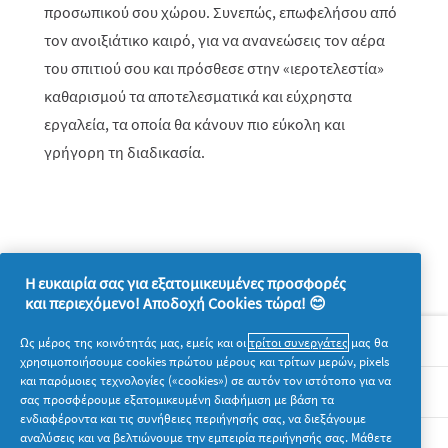
προσωπικού σου χώρου. Συνεπώς, επωφελήσου από
τον ανοιξιάτικο καιρό, για να ανανεώσεις τον αέρα
του σπιτιού σου και πρόσθεσε στην «ιεροτελεστία»
καθαρισμού τα αποτελεσματικά και εύχρηστα
εργαλεία, τα οποία θα κάνουν πιο εύκολη και
γρήγορη τη διαδικασία.
Η ευκαιρία σας για εξατομικευμένες προσφορές
και περιεχόμενο! Αποδοχή Cookies τώρα! 😊
Σχετικά με την P&G
Ως μέρος της κοινότητάς μας, εμείς και οι
τρίτοι συνεργάτες
μας θα
χρησιμοποιήσουμε cookies πρώτου μέρους και τρίτων μερών, pixels
και παρόμοιες τεχνολογίες («cookies») σε αυτόν τον ιστότοπο για να
Νομικά
σας προσφέρουμε εξατομικευμένη διαφήμιση με βάση τα
ενδιαφέροντα και τις συνήθειες περιήγησής σας, να διεξάγουμε
αναλύσεις και να βελτιώνουμε την εμπειρία περιήγησής σας. Μάθετε