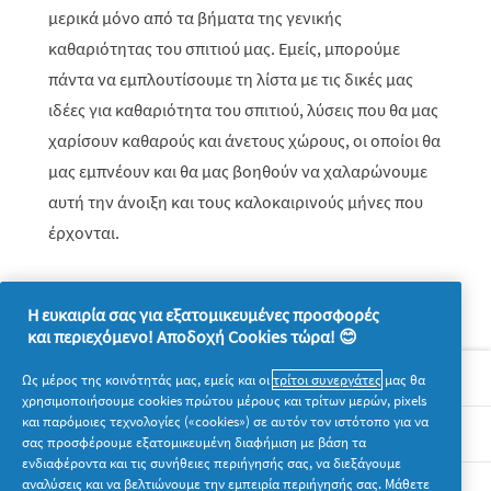
μερικά μόνο από τα βήματα της γενικής
καθαριότητας του σπιτιού μας. Εμείς, μπορούμε
πάντα να εμπλουτίσουμε τη λίστα με τις δικές μας
ιδέες για καθαριότητα του σπιτιού, λύσεις που θα μας
χαρίσουν καθαρούς και άνετους χώρους, οι οποίοι θα
μας εμπνέουν και θα μας βοηθούν να χαλαρώνουμε
αυτή την άνοιξη και τους καλοκαιρινούς μήνες που
έρχονται.
Η ευκαιρία σας για εξατομικευμένες προσφορές
και περιεχόμενο! Αποδοχή Cookies τώρα! 😊
Σχετικά με την P&G
Ως μέρος της κοινότητάς μας, εμείς και οι
τρίτοι συνεργάτες
μας θα
χρησιμοποιήσουμε cookies πρώτου μέρους και τρίτων μερών, pixels
και παρόμοιες τεχνολογίες («cookies») σε αυτόν τον ιστότοπο για να
Νομικά
σας προσφέρουμε εξατομικευμένη διαφήμιση με βάση τα
ενδιαφέροντα και τις συνήθειες περιήγησής σας, να διεξάγουμε
αναλύσεις και να βελτιώνουμε την εμπειρία περιήγησής σας. Μάθετε