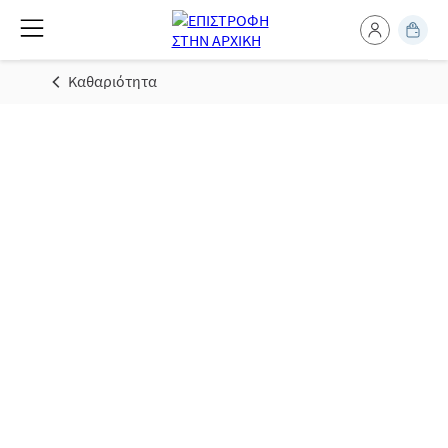
Καθαριότητα
Ανακάλυψε τα προϊόντα
Viakal
To Viakal, ο Νο 1 καθημερινός σου
σύμμαχος κατά των αλάτων*, σου
προσφέρει μια ολοκληρωμένη γκάμα
προϊόντων. Απομακρύνει & αποτρέπει την
επανεμφάνιση των αλάτων, αφαιρεί τη
συσσωρευμένη βρωμιά και είναι
κατάλληλο για πολλές επιφάνειες.