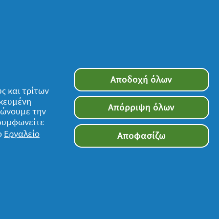
"" />
ύματος στην Ελλάδα
 Πηγή: Eurostat.
Αποδοχή όλων
ς και τρίτων
ικευμένη
Απόρριψη όλων
τιώνουμε την
 συμφωνείτε
Ακολουθήστε μας
ο
Εργαλείο
Αποφασίζω