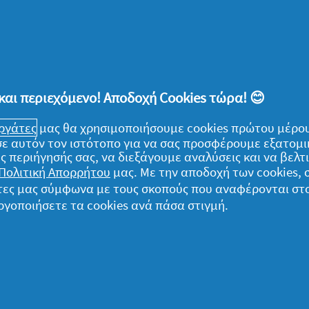
tinum Plus 50 ct. Σύντομος κύκλος = < 55=
ολογίζεται μe τη μέση τιμή ηλεκτρικού ρε
μένων φόρων) για τα νοικοκυριά, το 2021.
και περιεχόμενο! Αποδοχή Cookies τώρα! 😊
εργάτες
μας θα χρησιμοποιήσουμε cookies πρώτου μέρου
) σε αυτόν τον ιστότοπο για να σας προσφέρουμε εξατομ
ς περιήγησής σας, να διεξάγουμε αναλύσεις και να βελ
Πολιτική Απορρήτου
μας. Με την αποδοχή των cookies,
ομικά
γάτες μας σύμφωνα με τους σκοπούς που αναφέρονται στ
ργοποιήσετε τα cookies ανά πάσα στιγμή.
α δεδομένα μου
ήλωση Απορρήτου
ροι και Προϋποθέσεις
ληροφορίες για τα cookies
ήλωση προσβασιμότητας