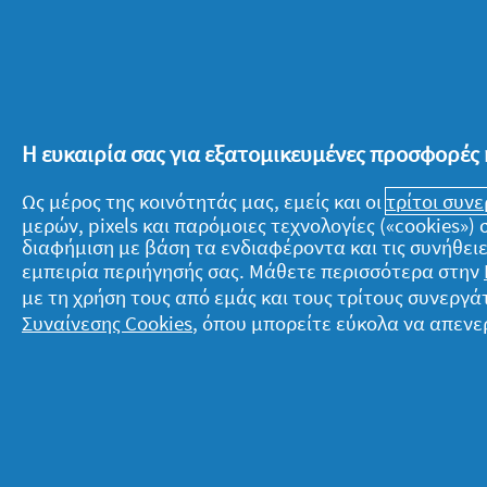
*Pla
Η εξοικονόμηση υπ
(συμπεριλαμβανο
Η ευκαιρία σας για εξατομικευμένες προσφορές 
Ως μέρος της κοινότητάς μας, εμείς και οι
τρίτοι συν
μερών, pixels και παρόμοιες τεχνολογίες («cookies»
διαφήμιση με βάση τα ενδιαφέροντα και τις συνήθειε
εμπειρία περιήγησής σας. Μάθετε περισσότερα στην
Σχετικά με την P&G
Ν
με τη χρήση τους από εμάς και τους τρίτους συνερ
Συναίνεσης Cookies
, όπου μπορείτε εύκολα να απενε
Σχετικά με εμάς
T
Όροι ενεργειών
Δ
Επικοινώνησε μαζί μας
Ό
Επισκέψου την pg.com
Π
Δ