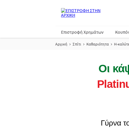
Επιστροφή Χρημάτων
Κουπό
Αρχική
Σπίτι
Καθαριότητα
H-καλύτ
Οι κά
Platin
Γύρνα τ