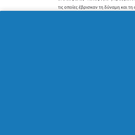
τις οποίες έβρισκαν τη δύναμη και τη
το καλύτερο σε εκείνες, αλλά και τις ο
Από τη «μητέρα» Γαία στη χριστιανι
Είναι σημαντικό να γνωρίζουμε πως μέ
μητέρας είχε και έναν δεύτερο, βαθι
στις 2 Φεβρουαρίου μαζί με την εορ
εκκλησία, εκείνη ήταν η ημέρα που η
νεογέννητο Ιησού στον Ναό να πάρει 
Ωστόσο, με το πέρασμα των χρόνων κ
εθίμου της Παγκόσμιας Ημέρας της Μη
δρόμο, καθιερώνοντας τη δεύτερη Κυρ
κάθε μητέρα.