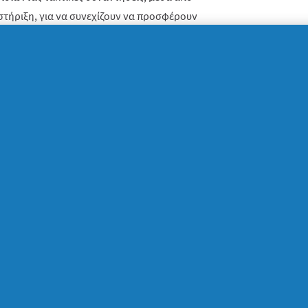
 στήριξη, για να συνεχίζουν να προσφέρουν
ικογένειές τους.
κή εορτή της Υπαπαντής
χρι το 1960 στη χώρα μας, η ημέρα της
ά θρησκευτικό χαρακτήρα και εορταζόταν
τή της Υπαπαντής. Σύμφωνα με την ορθόδοξη
 Παναγία με τον Ιωσήφ πήγαν τον
την ευλογία, δηλαδή να σαραντίσει.
αι τη σταδιακή εξάπλωση του αμερικανικού
τέρας, η Ελλάδα ακολούθησε τον ίδιο
ιακή του Μαΐου ως μία τιμητική ημέρα για