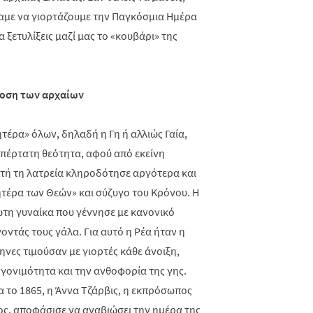
σαμε να γιορτάζουμε την Παγκόσμια Ημέρα
α ξετυλίξεις μαζί μας το «κουβάρι» της
οση των αρχαίων
τέρα» όλων, δηλαδή η Γη ή αλλιώς Γαία,
υπέρτατη θεότητα, αφού από εκείνη
υτή τη λατρεία κληροδότησε αργότερα και
ητέρα των Θεών» και σύζυγο του Κρόνου. Η
ρώτη γυναίκα που γέννησε με κανονικό
νοντάς τους γάλα. Για αυτό η Ρέα ήταν η
ηνες τιμούσαν με γιορτές κάθε άνοιξη,
γονιμότητα και την ανθοφορία της γης.
α το 1865, η Άννα Τζάρβις, η εκπρόσωπος
ος, αποφάσισε να αναβιώσει την ημέρα της