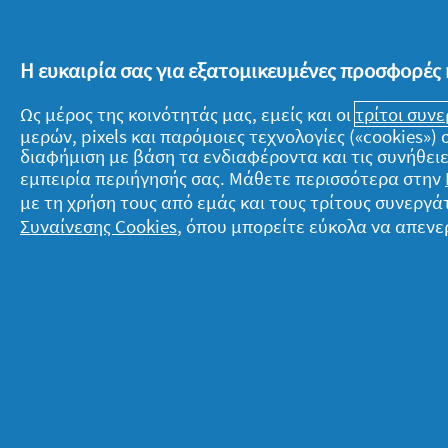
Κλείνοντας, ανεξάρτητα από πού προ
Η ευκαιρία σας για εξατομικευμένες προσφορές 
σπουδαία σημασία το τι πρεσβεύει. Κα
είναι να μοιραστούμε αυτή την ημέρα
Ως μέρος της κοινότητάς μας, εμείς και οι
τρίτοι συν
μερών, pixels και παρόμοιες τεχνολογίες («cookies»
γυναίκα που αποκαλούμε «μητέρα». Ε
διαφήμιση με βάση τα ενδιαφέροντα και τις συνήθειε
την ημέρα της μητέρας, είτε να της χ
εμπειρία περιήγησής σας. Μάθετε περισσότερα στην
αγκαλιά, δεν υπάρχει αμφιβολία πως ό,
με τη χρήση τους από εμάς και τους τρίτους συνερ
ανταποδώσουμε τη φροντίδα και την 
Συναίνεσης Cookies
, όπου μπορείτε εύκολα να απενε
χρόνια!
Σχετικά με την P&G
Ν
Σχετικά με εμάς
T