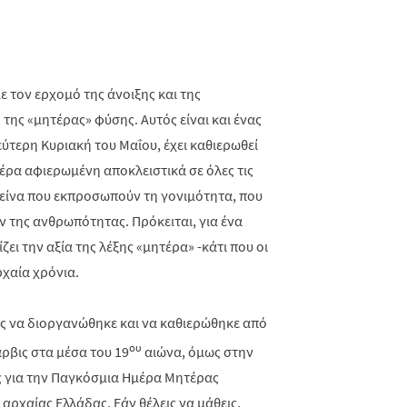
ε τον ερχομό της άνοιξης και της
ης «μητέρας» φύσης. Αυτός είναι και ένας
ύτερη Κυριακή του Μαΐου, έχει καθιερωθεί
μέρα αφιερωμένη αποκλειστικά σε όλες τις
είνα που εκπροσωπούν τη γονιμότητα, που
ν της ανθρωπότητας. Πρόκειται, για ένα
ι την αξία της λέξης «μητέρα» -κάτι που οι
χαία χρόνια.
ας να διοργανώθηκε και να καθιερώθηκε από
ου
ρβις στα μέσα του 19
αιώνα, όμως στην
ς για την Παγκόσμια Ημέρα Μητέρας
αρχαίας Ελλάδας. Εάν θέλεις να μάθεις,