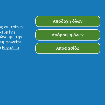
Αποδοχή όλων
ς και τρίτων
ικευμένη
Απόρριψη όλων
τιώνουμε την
 συμφωνείτε
ο
Εργαλείο
Αποφασίζω
Ακολουθήστε μας