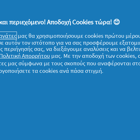
έρχεται η Παγκόσμια Ημέρα Μητέρας, έχει
και περιεχόμενο! Αποδοχή Cookies τώρα! 😊
ι αυτό που έχει ακόμη μεγαλύτερη ουσία,
 με την ξεχωριστή και αναντικατάστατη
εργάτες
μας θα χρησιμοποιήσουμε cookies πρώτου μέρου
) σε αυτόν τον ιστότοπο για να σας προσφέρουμε εξατομ
ίτε αποφασίσουμε να γιορτάσουμε μαζί της
ς περιήγησής σας, να διεξάγουμε αναλύσεις και να βελ
αρίσουμε μερικά λουλούδια και μία μεγάλη
Πολιτική Απορρήτου
μας. Με την αποδοχή των cookies,
τι και να κάνουμε, δεν φτάνει για να της
γάτες μας σύμφωνα με τους σκοπούς που αναφέρονται στ
αγάπη που έχουμε εισπράξει όλα αυτά τα
ργοποιήσετε τα cookies ανά πάσα στιγμή.
ομικά
α δεδομένα μου