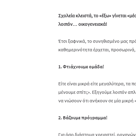
Σχολεία κλειστά, το «έξω» γίνεται «μέ
λοιπόν… οικογενειακά!
Έτσι ξαφνικά, το συνηθισμένο μας πρ
καθημερινότητα έρχεται, προσωρινά, ν
1. Φτιάχνουμε ομάδα!
Είτε είναι μικρά είτε μεγαλύτερα, τα 
μένουμε σπίτι;». Εξηγούμε λοιπόν απ
να νιώσουν ότι ανήκουν σε μία μικρή 
2. Βάζουμε πρόγραμμα!
Για όσο διάστημα χρειαστεί, οργανών