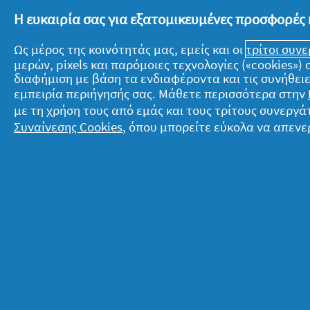
πρέπει» να χάσουμε, ο χρόνος μας στο
Η ευκαιρία σας για εξατομικευμένες προσφορές 
ποιοτικός! Ας ασχοληθούμε με τον εα
Ως μέρος της κοινότητάς μας, εμείς και οι
τρίτοι συν
την οικογένειά μας, ας απολαύσουμε 
μερών, pixels και παρόμοιες τεχνολογίες («cookies»
διαφήμιση με βάση τα ενδιαφέροντα και τις συνήθειε
εμπειρία περιήγησής σας. Μάθετε περισσότερα στην
με τη χρήση τους από εμάς και τους τρίτους συνερ
Συναίνεσης Cookies
, όπου μπορείτε εύκολα να απενε
Σχετικά με την P&G
Ν
Σχετικά με εμάς
T
Όροι ενεργειών
Δ
Επικοινώνησε μαζί μας
Ό
Επισκέψου την pg.com
Π
Δ