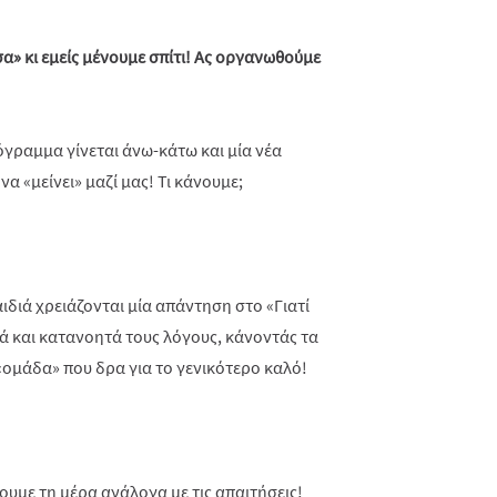
σα» κι εμείς μένουμε σπίτι! Ας οργανωθούμε
όγραμμα γίνεται άνω-κάτω και μία νέα
α «μείνει» μαζί μας! Τι κάνουμε;
παιδιά χρειάζονται μία απάντηση στο «Γιατί
λά και κατανοητά τους λόγους, κάνοντάς τα
«ομάδα» που δρα για το γενικότερο καλό!
ουμε τη μέρα ανάλογα με τις απαιτήσεις!