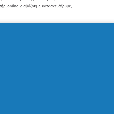
τήρι
online
. Διαβάζουμε, κατασκευάζουμε,
υνηθισμένο ήταν για μεγάλους και μικρούς
ρες μέσα στη μέρα. Αυτό μπορεί να αλλάξει!
κό τραπέζι είναι ίσως από τις πιο
αστε «μόνοι» και «μαζί». Είμαστε απλά,
αιδιά να παραπονιούνται επειδή θέλουν
ς; Και ας το δούμε καθαρά: χωρίς
πει» να προλάβουμε ή ραντεβού που «δεν