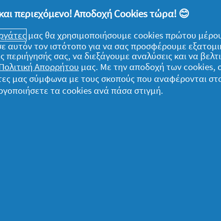
 σπίτι είναι περισσότερος και… πιο
και περιεχόμενο! Αποδοχή Cookies τώρα! 😊
υτό μας, ας κουβεντιάσουμε περισσότερο με
εργάτες
μας θα χρησιμοποιήσουμε cookies πρώτου μέρου
το υπέροχο δέσιμο μεταξύ μας!
) σε αυτόν τον ιστότοπο για να σας προσφέρουμε εξατομ
ς περιήγησής σας, να διεξάγουμε αναλύσεις και να βελ
Πολιτική Απορρήτου
μας. Με την αποδοχή των cookies,
γάτες μας σύμφωνα με τους σκοπούς που αναφέρονται στ
ργοποιήσετε τα cookies ανά πάσα στιγμή.
ομικά
α δεδομένα μου
ήλωση Απορρήτου
ροι και Προϋποθέσεις
ληροφορίες για τα cookies
ήλωση προσβασιμότητας