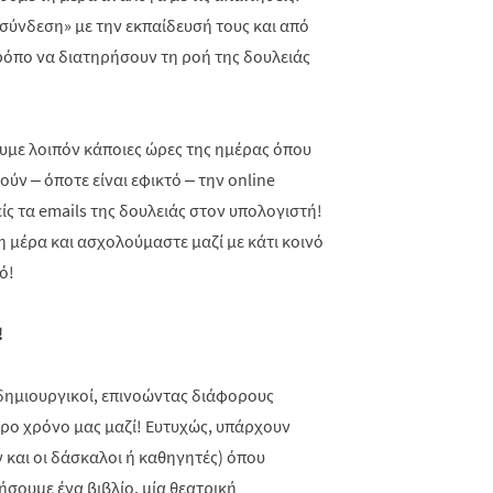
 «σύνδεση» με την εκπαίδευσή τους και από
τρόπο να διατηρήσουν τη ροή της δουλειάς
υμε λοιπόν κάποιες ώρες της ημέρας όπου
ύν – όποτε είναι εφικτό – την
online
ίς τα
emails
της δουλειάς στον υπολογιστή!
 μέρα και ασχολούμαστε μαζί με κάτι κοινό
τό!
!
 δημιουργικοί, επινοώντας διάφορους
ερο χρόνο μας μαζί! Ευτυχώς, υπάρχουν
 και οι δάσκαλοι ή καθηγητές) όπου
ήσουμε ένα βιβλίο, μία θεατρική