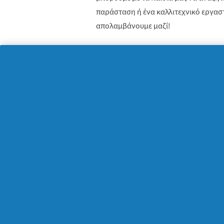
παράσταση ή ένα καλλιτεχνικό εργασ
απολαμβάνουμε μαζί!
4.
Family
…
connected
!
Κακά τα ψέματα, μέχρι τώρα το πιο σ
να τρώνε χωριστά και διαφορετικές ώ
Η συγκέντρωση γύρω από το οικογενεια
ευχάριστες στιγμές για όλους! Δεν είμ
«μαζί»!
5. Αντίο, βιασύνη!
Πόσες φορές δεν έχουμε ακούσει τα π
περισσότερο χρόνο με τους γονείς του
εξωτερικές δραστηριότητες που «πρέ