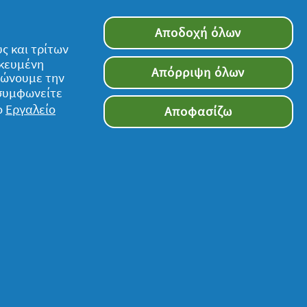
Αποδοχή όλων
ς και τρίτων
ικευμένη
Απόρριψη όλων
τιώνουμε την
 συμφωνείτε
ο
Εργαλείο
Αποφασίζω
Ακολουθήστε μας