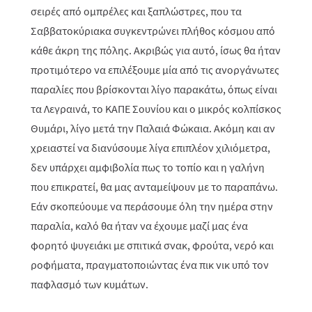
σειρές από ομπρέλες και ξαπλώστρες, που τα
Σαββατοκύριακα συγκεντρώνει πλήθος κόσμου από
κάθε άκρη της πόλης. Ακριβώς για αυτό, ίσως θα ήταν
προτιμότερο να επιλέξουμε μία από τις ανοργάνωτες
παραλίες που βρίσκονται λίγο παρακάτω, όπως είναι
τα Λεγραινά, το ΚΑΠΕ Σουνίου και ο μικρός κολπίσκος
Θυμάρι, λίγο μετά την Παλαιά Φώκαια. Ακόμη και αν
χρειαστεί να διανύσουμε λίγα επιπλέον χιλιόμετρα,
δεν υπάρχει αμφιβολία πως το τοπίο και η γαλήνη
που επικρατεί, θα μας ανταμείψουν με το παραπάνω.
Εάν σκοπεύουμε να περάσουμε όλη την ημέρα στην
παραλία, καλό θα ήταν να έχουμε μαζί μας ένα
φορητό ψυγειάκι με σπιτικά σνακ, φρούτα, νερό και
ροφήματα, πραγματοποιώντας ένα πικ νικ υπό τον
παφλασμό των κυμάτων.