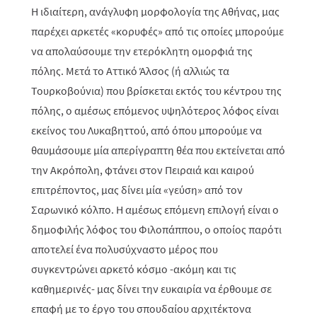
Η ιδιαίτερη, ανάγλυφη μορφολογία της Αθήνας, μας
παρέχει αρκετές «κορυφές» από τις οποίες μπορούμε
να απολαύσουμε την ετερόκλητη ομορφιά της
πόλης. Μετά το Αττικό Άλσος (ή αλλιώς τα
Τουρκοβούνια) που βρίσκεται εκτός του κέντρου της
πόλης, ο αμέσως επόμενος υψηλότερος λόφος είναι
εκείνος του Λυκαβηττού, από όπου μπορούμε να
θαυμάσουμε μία απερίγραπτη θέα που εκτείνεται από
την Ακρόπολη, φτάνει στον Πειραιά και καιρού
επιτρέποντος, μας δίνει μία «γεύση» από τον
Σαρωνικό κόλπο. Η αμέσως επόμενη επιλογή είναι ο
δημοφιλής λόφος του Φιλοπάππου, ο οποίος παρότι
αποτελεί ένα πολυσύχναστο μέρος που
συγκεντρώνει αρκετό κόσμο -ακόμη και τις
καθημερινές- μας δίνει την ευκαιρία να έρθουμε σε
επαφή με το έργο του σπουδαίου αρχιτέκτονα