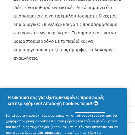
ιδέες είναι καθαρά ενδεικτικές. Αυτό σημαίνει ότι
μπορούμε πάντα να τις εμπλουτίσουμε με δικές μας
δημιουργικές «πινελιές» και να τις προσαρμόσουμε
στα γούστα των μικρών μας. Το σημαντικό είναι να
μοιραστούμε χρόνο με τα παιδιά και να
δημιουργήσουμε μαζί τους όμορφες, καλοκαιρινές
αναμνήσεις.
Η ευκαιρία σας για εξατομικευμένες προσφορές
και περιεχόμενο! Αποδοχή Cookies τώρα! 😊
Σχετικά με την P&G
Ως μέρος της κοινότητάς μας, εμείς και οι
τρίτοι συνεργάτες
μας θα
χρησιμοποιήσουμε cookies πρώτου μέρους και τρίτων μερών, pixels
και παρόμοιες τεχνολογίες («cookies») σε αυτόν τον ιστότοπο για να
Νομικά
σας προσφέρουμε εξατομικευμένη διαφήμιση με βάση τα