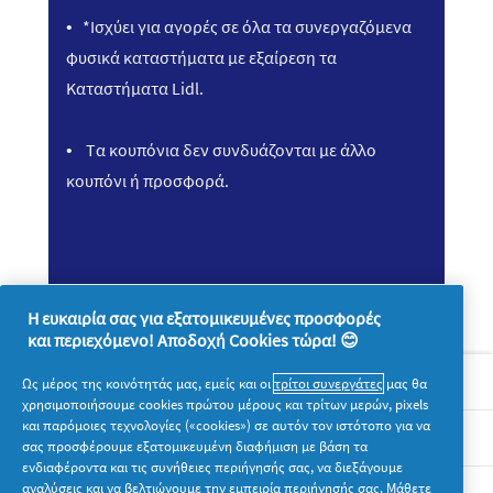
• *Ισχύει για αγορές σε όλα τα συνεργαζόμενα
φυσικά καταστήματα με εξαίρεση τα
Καταστήματα Lidl.
• Tα κουπόνια δεν συνδυάζονται με άλλο
κουπόνι ή προσφορά.
Η ευκαιρία σας για εξατομικευμένες προσφορές
και περιεχόμενο! Αποδοχή Cookies τώρα! 😊
Σχετικά με την P&G
Ως μέρος της κοινότητάς μας, εμείς και οι
τρίτοι συνεργάτες
μας θα
χρησιμοποιήσουμε cookies πρώτου μέρους και τρίτων μερών, pixels
και παρόμοιες τεχνολογίες («cookies») σε αυτόν τον ιστότοπο για να
Νομικά
σας προσφέρουμε εξατομικευμένη διαφήμιση με βάση τα
ενδιαφέροντα και τις συνήθειες περιήγησής σας, να διεξάγουμε
αναλύσεις και να βελτιώνουμε την εμπειρία περιήγησής σας. Μάθετε