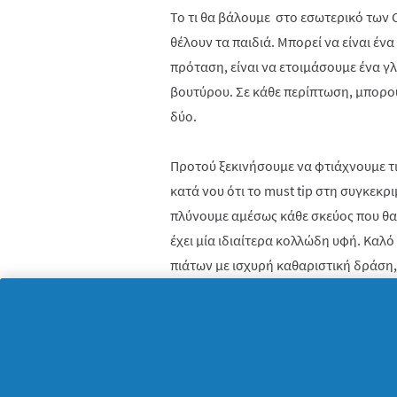
Το τι θα βάλουμε στο εσωτερικό των
θέλουν τα παιδιά. Μπορεί να είναι ένα
πρόταση, είναι να ετοιμάσουμε ένα γλ
βουτύρου. Σε κάθε περίπτωση, μπορού
δύο.
Προτού ξεκινήσουμε να φτιάχνουμε τ
κατά νου ότι το
must
tip
στη συγκεκρι
πλύνουμε αμέσως κάθε σκεύος που θα 
έχει μία ιδιαίτερα κολλώδη υφή. Καλό
πιάτων με ισχυρή καθαριστική δράση
οποίο θα μας βοηθήσει να βγούμε από
το καθάρισμα ακόμη και των πιο δύσ
εύκολο, εξοικονομώντας χρόνο και χω
Για τις καραμέλες μας, λοιπόν, θα χρε