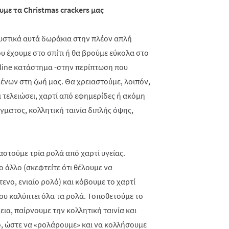
ουμε τα
Christmas
crackers μας
γευστικά αυτά δωράκια στην πλέον απλή
υ έχουμε στο σπίτι ή θα βρούμε εύκολα στο
line
κατάστημα -στην περίπτωση που
νων στη ζωή μας. Θα χρειαστούμε, λοιπόν,
ι τελειώσει, χαρτί από εφημερίδες ή ακόμη
ίγματος, κολλητική ταινία διπλής όψης,
ιαστούμε τρία ρολά από χαρτί υγείας.
 άλλο (σκεφτείτε ότι θέλουμε να
νο, ενιαίο ρολό) και κόβουμε το χαρτί
που καλύπτει όλα τα ρολά. Τοποθετούμε το
εια, παίρνουμε την κολλητική ταινία και
ό, ώστε να «ρολάρουμε» και να κολλήσουμε