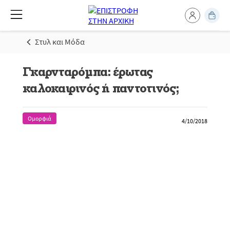
Στυλ και Μόδα
Γκαρνταρόμπα: έρωτας
καλοκαιρινός ή παντοτινός;
Ομορφιά
4/10/2018