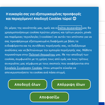
Η ευκαιρία σας για εξατομικευμένες προσφορές
και περιεχόμενο! Αποδοχή Cookies τώρα! 😊
Σχετικά με την P&G
Ως μέρος της κοινότητάς μας, εμείς και οι
τρίτοι συνεργάτες
μας θα
χρησιμοποιήσουμε cookies πρώτου μέρους και τρίτων μερών, pixels
και παρόμοιες τεχνολογίες («cookies») σε αυτόν τον ιστότοπο για να
Νομικά
σας προσφέρουμε εξατομικευμένη διαφήμιση με βάση τα
ενδιαφέροντα και τις συνήθειες περιήγησής σας, να διεξάγουμε
αναλύσεις και να βελτιώνουμε την εμπειρία περιήγησής σας. Μάθετε
Ακολουθήστε μας
περισσότερα στην
Πολιτική Απορρήτου
μας. Με την αποδοχή των
cookies, συμφωνείτε με τη χρήση τους από εμάς και τους τρίτους
συνεργάτες μας σύμφωνα με τους σκοπούς που αναφέρονται στο
Εργαλείο Συναίνεσης Cookies
, όπου μπορείτε εύκολα να
απενεργοποιήσετε τα cookies ανά πάσα στιγμή.
© 2026 Procter & Gamble. Με την επιφύλαξη παντός
Αποδοχή όλων
Απόρριψη όλων
δικαιώματος. Η χρήση και η πρόσβαση στις πληροφορίες σε
αυτόν τον ιστότοπο υπόκειται στους όρους και τις προϋποθέσεις
που καθορίζονται στη νομική συμφωνία μας.
Αποφασίζω