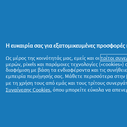
«κερδίσουν», λοιπόν, ακόμη πιο εύκολ
ανησυχίες.
Η ευκαιρία σας για εξατομικευμένες προσφορές 
Ισχυρή προστασία, απαλότητα, υπέρο
είναι μερικές λεπτομέρειες που μπορ
Ως μέρος της κοινότητάς μας, εμείς και οι
τρίτοι συν
αντρική περιποίηση το 2021 και σίγο
μερών, pixels και παρόμοιες τεχνολογίες («cookies»
τη δική του. Αν θέλεις να τον βοηθήσε
διαφήμιση με βάση τα ενδιαφέροντα και τις συνήθειε
εμπειρία περιήγησής σας. Μάθετε περισσότερα στην
ρουτίνα φροντίδας και υγιεινής του, π
με τη χρήση τους από εμάς και τους τρίτους συνερ
το
backpack
του. Όπως μπόρεσες να δ
Συναίνεσης Cookies
, όπου μπορείτε εύκολα να απενε
άντρα, λίγα και καλά προϊόντα αρκούν 
άντρας που πραγματικά είναι.