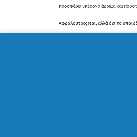
προσφέρει υπέροχο άρωμα και προστα
Αφρόλουτρο; Ναι, αλλά όχι το οποι
Τέλος, επειδή ακριβώς οι ανάγκες τη
εκείνες της γυναικείας, καλό είναι να
φροντίδας και υγιεινής του, τοποθετ
ειδικά σχεδιασμένο για το δέρμα του. 
αφρόλουτρο; Να είναι απαλό με την ε
από το ντους, να είναι σίγουρος ότι 
με την τέλεια καθαριότητα. Οι νέες σε
Restart
, λοιπόν, περιλαμβάνουν αφρό
τις ανάγκες της αντρικής επιδερμίδα
απαλότητα που θέλει, μετά το μπάνιο
συγκεκριμένων προϊόντων δε, περιλαμ
τους είναι 100% ανακυκλώσιμα και φ