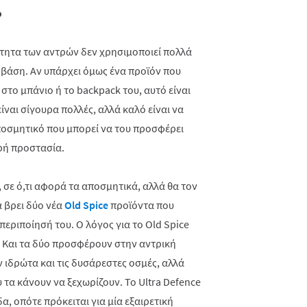
ο
νότητα των αντρών δεν χρησιμοποιεί πολλά
 βάση. Αν υπάρχει όμως ένα προϊόν που
 στο μπάνιο ή το
backpack
του, αυτό είναι
ίναι σίγουρα πολλές, αλλά καλό είναι να
αποσμητικό που μπορεί να του προσφέρει
ρή προστασία.
 σε ό,τι αφορά τα αποσμητικά, αλλά θα τον
α βρει δύο νέα
Old
Spice
προϊόντα που
περιποίησή του. Ο
λόγος
για
το
Old Spice
.
Και τα δύο προσφέρουν στην αντρική
 ιδρώτα και τις δυσάρεστες οσμές, αλλά
υ τα κάνουν να ξεχωρίζουν. Το
Ultra
Defence
δα, οπότε πρόκειται για μία εξαιρετική