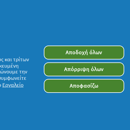
Αποδοχή όλων
ς και τρίτων
ικευμένη
Απόρριψη όλων
τιώνουμε την
 συμφωνείτε
ο
Εργαλείο
Αποφασίζω