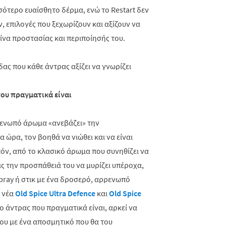
σσότερο ευαίσθητο δέρμα, ενώ το
Restart
δεν
ν, επιλογές που ξεχωρίζουν και αξίζουν να
ίνα προστασίας και περιποίησής του.
που πραγματικά είναι
ρενωπό άρωμα «ανεβάζει» την
α ώρα, τον βοηθά να νιώθει και να είναι
πόν, από το κλασικό άρωμα που συνηθίζει να
ις την προσπάθειά του να μυρίζει υπέροχα,
pray
ή στικ με ένα δροσερό, αρρενωπό
α νέα
Old
Spice
Ultra
Defence
και
Old
Spice
 ο άντρας που πραγματικά είναι, αρκεί να
του με ένα αποσμητικό που θα του