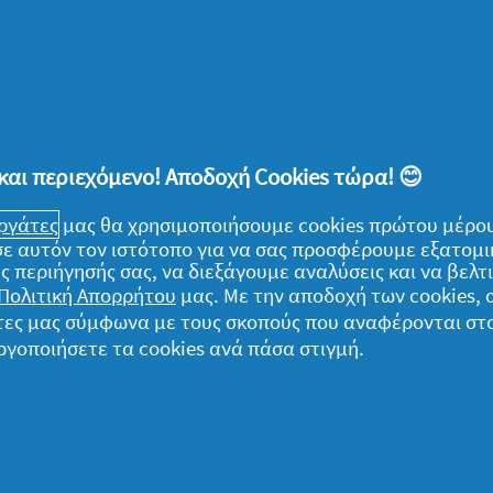
α εκείνον που έχει και περιβαλλοντικές
και περιεχόμενο! Αποδοχή Cookies τώρα! 😊
χο άρωμα και καθόλου αλουμίνιο. Αυτές
ούν να κάνουν τη διαφορά σε ό,τι αφορά την
εργάτες
μας θα χρησιμοποιήσουμε cookies πρώτου μέρου
υρα αξίζουν τόσο την προσοχή σου, όσο και
) σε αυτόν τον ιστότοπο για να σας προσφέρουμε εξατομ
ις, λοιπόν, να ενισχύσει ή να αναβαθμίσει τη
ς περιήγησής σας, να διεξάγουμε αναλύσεις και να βελ
Πολιτική Απορρήτου
μας. Με την αποδοχή των cookies,
λέον ξέρεις τι να προσθέσεις στο μπάνιο ή
γάτες μας σύμφωνα με τους σκοπούς που αναφέρονται στ
ιαπιστώσεις, άλλωστε, για τον σύγχρονο
ργοποιήσετε τα cookies ανά πάσα στιγμή.
για να μυρίζει και να αισθάνεται, όπως ο