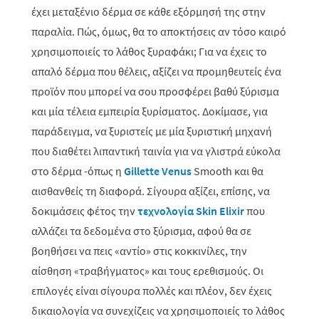
έχει μεταξένιο δέρμα σε κάθε εξόρμησή της στην
παραλία. Πώς, όμως, θα το αποκτήσεις αν τόσο καιρό
χρησιμοποιείς το λάθος ξυραφάκι; Για να έχεις το
απαλό δέρμα που θέλεις, αξίζει να προμηθευτείς ένα
προϊόν που μπορεί να σου προσφέρει βαθύ ξύρισμα
και μία τέλεια εμπειρία ξυρίσματος. Δοκίμασε, για
παράδειγμα, να ξυριστείς με μία ξυριστική μηχανή
που διαθέτει λιπαντική ταινία για να γλιστρά εύκολα
στο δέρμα -όπως η
Gillette Venus
Smooth
και θα
αισθανθείς τη διαφορά. Σίγουρα αξίζει, επίσης, να
δοκιμάσεις φέτος την
τεχνολογία Skin Elixir
που
αλλάζει τα δεδομένα στο ξύρισμα, αφού θα σε
βοηθήσει να πεις «αντίο» στις κοκκινίλες, την
αίσθηση «τραβήγματος» και τους ερεθισμούς. Οι
επιλογές είναι σίγουρα πολλές και πλέον, δεν έχεις
δικαιολογία να συνεχίζεις να χρησιμοποιείς το λάθος