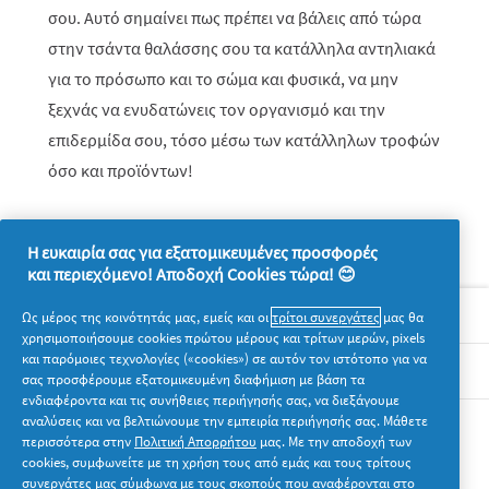
σου. Αυτό σημαίνει πως πρέπει να βάλεις από τώρα
στην τσάντα θαλάσσης σου τα κατάλληλα αντηλιακά
για το πρόσωπο και το σώμα και φυσικά, να μην
ξεχνάς να ενυδατώνεις τον οργανισμό και την
επιδερμίδα σου, τόσο μέσω των κατάλληλων τροφών
όσο και προϊόντων!
Η ευκαιρία σας για εξατομικευμένες προσφορές
και περιεχόμενο! Αποδοχή Cookies τώρα! 😊
Σχετικά με την P&G
Ως μέρος της κοινότητάς μας, εμείς και οι
τρίτοι συνεργάτες
μας θα
χρησιμοποιήσουμε cookies πρώτου μέρους και τρίτων μερών, pixels
και παρόμοιες τεχνολογίες («cookies») σε αυτόν τον ιστότοπο για να
Νομικά
σας προσφέρουμε εξατομικευμένη διαφήμιση με βάση τα
ενδιαφέροντα και τις συνήθειες περιήγησής σας, να διεξάγουμε
αναλύσεις και να βελτιώνουμε την εμπειρία περιήγησής σας. Μάθετε
Ακολουθήστε μας
περισσότερα στην
Πολιτική Απορρήτου
μας. Με την αποδοχή των
cookies, συμφωνείτε με τη χρήση τους από εμάς και τους τρίτους
συνεργάτες μας σύμφωνα με τους σκοπούς που αναφέρονται στο