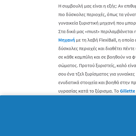
Η συμβουλή μας είναι η εξής: Αν επιθυ
πιο δύσκολες περιοχές, όπως τα γόνα
γυναικεία ξυριστική μηχανή που μπορε
Στα δικά μας «
must
» περιλαμβάνεται 
Μηχανή
με τη λαβή FlexiBall, η οποία
δύσκολες περιοχές και διαθέτει πέντε
σε κάθε καμπύλη και σε βοηθούν να φ
σώματος. Προτού ξυριστείς, καλό είν
σου ένα τζελ ξυρίσματος για γυναίκες 
ενυδατικά στοιχεία και βοηθά στην π
υγρασίας κατά το ξύρισμα. Το
Gillette
Swirl
αποτελεί σίγουρα μία «
must
» επ
χαρίσει εύκολα την αψεγάδιαστη επιδ