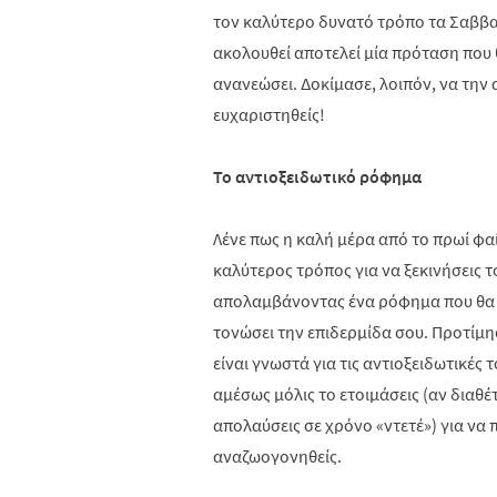
τον καλύτερο δυνατό τρόπο τα Σαββα
ακολουθεί αποτελεί μία πρόταση που θ
ανανεώσει. Δοκίμασε, λοιπόν, να την
ευχαριστηθείς!
Το αντιοξειδωτικό ρόφημα
Λένε πως η καλή μέρα από το πρωί φαί
καλύτερος τρόπος για να ξεκινήσεις τ
απολαμβάνοντας ένα ρόφημα που θα «
τονώσει την επιδερμίδα σου. Προτίμη
είναι γνωστά για τις αντιοξειδωτικές 
αμέσως μόλις το ετοιμάσεις (αν διαθέ
απολαύσεις σε χρόνο «ντετέ») για να π
αναζωογονηθείς.