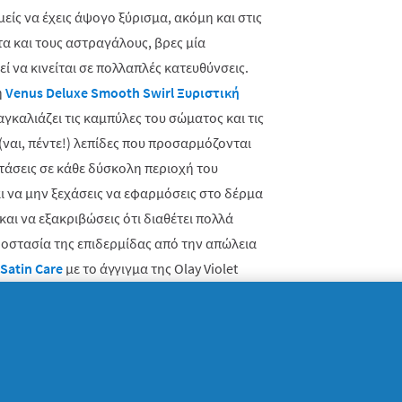
μείς να έχεις άψογο ξύρισμα, ακόμη και στις
τα και τους αστραγάλους, βρες μία
ί να κινείται σε πολλαπλές κατευθύνσεις.
η
Venus Deluxe Smooth Swirl Ξυριστική
 αγκαλιάζει τις καμπύλες του σώματος και τις
 (ναι, πέντε!) λεπίδες που προσαρμόζονται
τάσεις σε κάθε δύσκολη περιοχή του
αι να μην ξεχάσεις να εφαρμόσεις στο δέρμα
και να εξακριβώσεις ότι διαθέτει πολλά
ροστασία της επιδερμίδας από την απώλεια
Satin
Care
με το άγγιγμα της
Olay
Violet
ιλογή και ο παραπάνω συνδυασμός θα σου
ερμίδα που θέλεις!