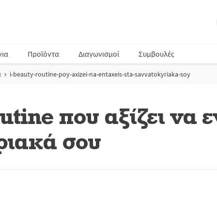
νια
Προϊόντα
Διαγωνισμοί
Συμβουλές
α
i-beauty-routine-poy-axizei-na-entaxeis-sta-savvatokyriaka-soy
utine που αξίζει να ε
ριακά σου