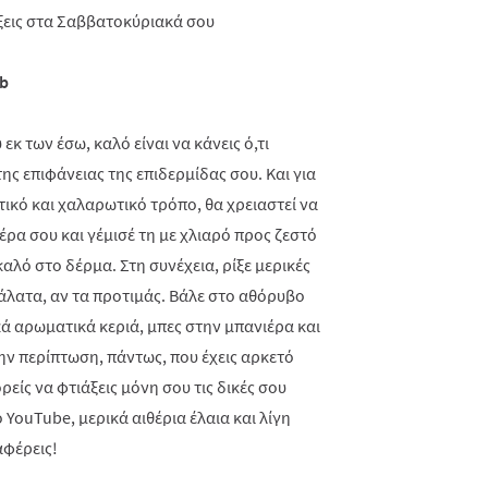
b
κ των έσω, καλό είναι να κάνεις ό,τι
ης επιφάνειας της επιδερμίδας σου. Και για
τικό και χαλαρωτικό τρόπο, θα χρειαστεί να
έρα σου και γέμισέ τη με χλιαρό προς ζεστό
 καλό στο δέρμα. Στη συνέχεια, ρίξε μερικές
 άλατα, αν τα προτιμάς. Βάλε στο αθόρυβο
ά αρωματικά κεριά, μπες στην μπανιέρα και
ν περίπτωση, πάντως, που έχεις αρκετό
είς να φτιάξεις μόνη σου τις δικές σου
ο
YouTube
, μερικά αιθέρια έλαια και λίγη
αφέρεις!