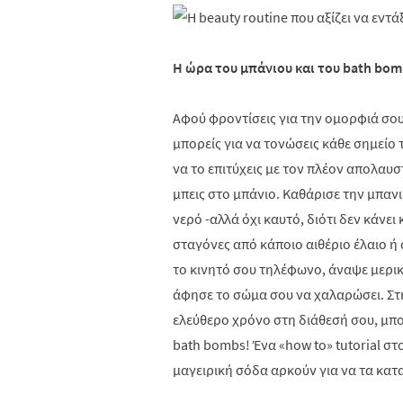
Η ώρα του μπάνιου και του
bath
bom
Αφού φροντίσεις για την ομορφιά σου ε
μπορείς για να τονώσεις κάθε σημείο τ
να το επιτύχεις με τον πλέον απολαυσ
μπεις στο μπάνιο. Καθάρισε την μπανι
νερό -αλλά όχι καυτό, διότι δεν κάνει
σταγόνες από κάποιο αιθέριο έλαιο ή
το κινητό σου τηλέφωνο, άναψε μερικ
άφησε το σώμα σου να χαλαρώσει. Στη
ελεύθερο χρόνο στη διάθεσή σου, μπορ
bath bomb
s
! Ένα «
how
to
»
tutorial
στ
μαγειρική σόδα αρκούν για να τα κατ