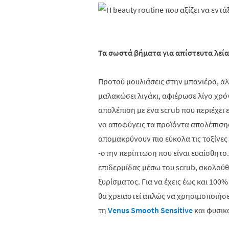
Τα σωστά βήματα για απίστευτα λεία
Προτού μουλιάσεις στην μπανιέρα, αλ
μαλακώσει λιγάκι, αφιέρωσε λίγο χρό
απολέπιση με ένα
scrub
που περιέχει
να αποφύγεις τα προϊόντα απολέπισης 
απομακρύνουν πιο εύκολα τις τοξίνες
-στην περίπτωση που είναι ευαίσθητο
επιδερμίδας μέσω του
scrub
, ακολού
ξυρίσματος. Για να έχεις έως και 100
θα χρειαστεί απλώς να χρησιμοποιήσε
τη
Venus
Smooth
Sensitive
και φυσικά