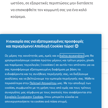
ωστόσο, σε εξαιρετικές περιπτώσεις μην διστάσετε
να επισκεφθείτε τον κομμωτή σας για ένα καλό
κούρεμα.
Η ευκαιρία σας για εξατομικευμένες προσφορές
και περιεχόμενο! Αποδοχή Cookies τώρα! 😊
Σχετικά με την P&G
Ως μέρος της κοινότητάς μας, εμείς και οι
τρίτοι συνεργάτες
μας θα
χρησιμοποιήσουμε cookies πρώτου μέρους και τρίτων μερών, pixels
και παρόμοιες τεχνολογίες («cookies») σε αυτόν τον ιστότοπο για να
Νομικά
σας προσφέρουμε εξατομικευμένη διαφήμιση με βάση τα
ενδιαφέροντα και τις συνήθειες περιήγησής σας, να διεξάγουμε
αναλύσεις και να βελτιώνουμε την εμπειρία περιήγησής σας. Μάθετε
Ακολουθήστε μας
περισσότερα στην
Πολιτική Απορρήτου
μας. Με την αποδοχή των
cookies, συμφωνείτε με τη χρήση τους από εμάς και τους τρίτους
συνεργάτες μας σύμφωνα με τους σκοπούς που αναφέρονται στο
Εργαλείο Συναίνεσης Cookies
, όπου μπορείτε εύκολα να
απενεργοποιήσετε τα cookies ανά πάσα στιγμή.