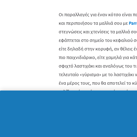
Οι παραλλαγές για έναν κότσο είναι π
και περιποιήσου τα μαλλιά σου με
Pan
στεγνώσεις και χτενίσεις τα μαλλιά σο
εφάπτεται στο σημείο του κεφαλιού σο
είτε δηλαδή στην κορυφή, αν θέλεις έν
πιο παιχνιδιάρικο, είτε χαμηλά για κάτ
σφιχτό λαστιχάκι και αναλόγως του τι 
τελευταίο «γύρισμα» με το λαστιχάκι 
ένα μέρος τους, που θα αποτελεί το κ
τυλίξεις γύρω γύρω, στερεώνοντάς τα 
πλεξίδα και την τυλίγεις γύρω από το
τσιμπιδάκια και οι επιλογές εδώ είναι
πιο γιορτινό αποτέλεσμα μπορείς να έχ
τσιμπιδάκια, αλλά κάποια με στολίδια,