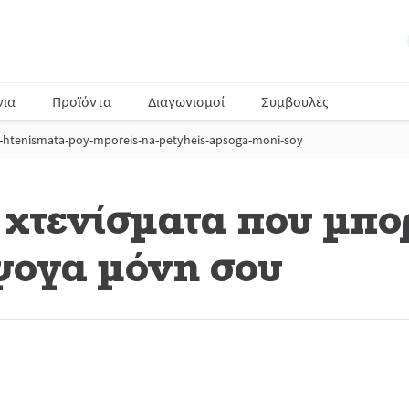
νια
Προϊόντα
Διαγωνισμοί
Συμβουλές
na-htenismata-poy-mporeis-na-petyheis-apsoga-moni-soy
 χτενίσματα που μπο
ψογα μόνη σου