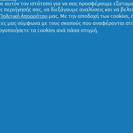
) σε αυτόν τον ιστότοπο για να σας προσφέρουμε εξατομ
ς θα κερδίσεις βλέμματα και επιφωνήματα
ς περιήγησής σας, να διεξάγουμε αναλύσεις και να βελ
 εμφάνιση!
Πολιτική Απορρήτου
μας. Με την αποδοχή των cookies,
γάτες μας σύμφωνα με τους σκοπούς που αναφέρονται στ
ργοποιήσετε τα cookies ανά πάσα στιγμή.
ing, σε σύγκριση με σαμπουάν χωρίς
ομικά
α δεδομένα μου
ήλωση Απορρήτου
ροι και Προϋποθέσεις