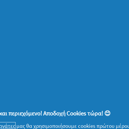
ίσεις αν θα πιάσεις κότσο τα μαλλιά σου ή
μέση: Θα τα πιάσεις μισά – μισά και θα
 είναι το σημείο που θα χωρίσεις τα μαλλιά
μα να κολακεύει με τον καλύτερο τρόπο το
ές επιλογές. Μπορείς να πλέξεις δύο
ό την άλλη πλευρά, που θα ενωθούν στο
 τις τούφες αυτές να τις περιστρέψεις
το σημείο που θα ενωθούν οι δύο τούφες
αράλληλα βήματα όπως περιγράψαμε
και περιεχόμενο! Αποδοχή Cookies τώρα! 😊
ερα να πέσουν πίσω.
εργάτες
μας θα χρησιμοποιήσουμε cookies πρώτου μέρου