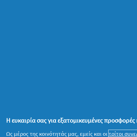
Μισά – μισά:
Αν δεν μπορείς να αποφασ
θα τα αφήσεις κάτω, η λύση είναι στη 
καταπλήξεις.
Αφιέρωσε λίγο χρόνο για να βρεις ποιο
σε «πάνω» και «κάτω», ώστε το χτένισ
πρόσωπό σου. Στη συνέχεια έχεις πολλ
τούφες πλεξιδάκια, από τη μία και απ
πάνω μέρος του κεφαλιού σου. Μπορείς
ώστε να δημιουργήσεις άλλο «εφέ». Σ
κάνεις είτε έναν μικρό κότσο, με π
Η ευκαιρία σας για εξατομικευμένες προσφορές 
προηγουμένως, είτε τα αφήνεις ελεύθ
Ως μέρος της κοινότητάς μας, εμείς και οι
τρίτοι συν