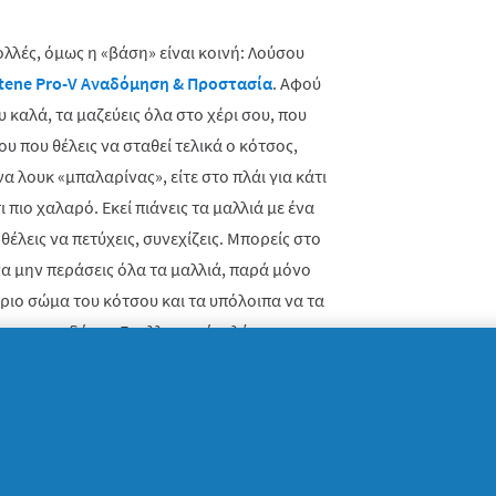
ολλές, όμως η «βάση» είναι κοινή: Λούσου
tene
Pro
-
V
Αναδόμηση & Προστασία
. Αφού
υ καλά, τα μαζεύεις όλα στο χέρι σου, που
υ που θέλεις να σταθεί τελικά ο κότσος,
α λουκ «μπαλαρίνας», είτε στο πλάι για κάτι
ι πιο χαλαρό. Εκεί πιάνεις τα μαλλιά με ένα
θέλεις να πετύχεις, συνεχίζεις. Μπορείς στο
να μην περάσεις όλα τα μαλλιά, παρά μόνο
ύριο σώμα του κότσου και τα υπόλοιπα να τα
με τσιμπιδάκια. Εναλλακτικά, πλέκεις μια
 λαστιχάκι, φτιάχνοντας κότσο με τα
 ανεξάντλητες! Πολύ εύκολα επίσης και για
εις διαλέξει όχι τα απλά, σκέτα
 ιδανικά για γιορτινά χτενίσματα.