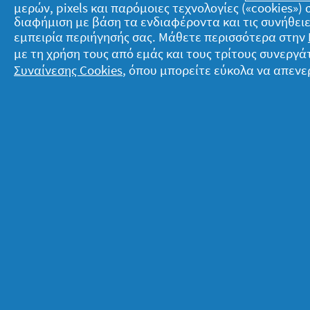
μερών, pixels και παρόμοιες τεχνολογίες («cookies»
Ό,τι κι αν επιλέξεις, είναι βέβαιο πω
διαφήμιση με βάση τα ενδιαφέροντα και τις συνήθειε
θαυμασμού για την εντυπωσιακή σου
εμπειρία περιήγησής σας. Μάθετε περισσότερα στην
με τη χρήση τους από εμάς και τους τρίτους συνερ
Συναίνεσης Cookies
, όπου μπορείτε εύκολα να απενε
*δύναμη κατά της φθοράς από το styl
ενυδατικούς παράγοντες
Σχετικά με την P&G
Ν
Σχετικά με εμάς
T
Όροι ενεργειών
Δ
Επικοινώνησε μαζί μας
Ό