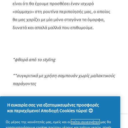
είναι ότι θα έχουμε προσθέσει έναν ισχυρό
«σύμμαχο» στη ρουτίνα περιποίησής μας, ο οποίος
θα μας χαρίζει με μία μόνο σταγόνα τα όμορφα,
δυνατά και απαλά μαλλιά που επιθυμούμε.
*φθορά από το
styling
**συγκριτικά με χρήση σαμπουάν χωρίς μαλακτικούς
παράγοντες
Η ευκαιρία σας για εξατομικευμένες προσφορές
και περιεχόμενο! Αποδοχή Cookies τώρα! 😊
Σχετικά με την P&G
Ως μέρος της κοινότητάς μας, εμείς και οι
τρίτοι συνεργάτες
μας θα
χρησιμοποιήσουμε cookies πρώτου μέρους και τρίτων μερών, pixels