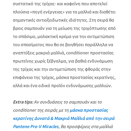
συστατικό της τρίχας- και καφεΐνη που αποτελεί
πλούσια «πηγή ενέργειας» για τα μαλλιά και διαθέτει
σημαντικές αντιοξειδωτικές ιδιότητες. Στη σειρά θα
βρεις σαμπουάν για τη μείωση της τριχόπτωσης από
το σπάσιμο, μαλακτική κρέμα για την αντιμετώπιση
του σπασίματος που θα σε βοηθήσει παράλληλα να
αναπτύξεις μακριά μαλλιά,
c
onditioner προστασίας
πρωτεΐνης χωρίς ξέβγαλμα, για βαθιά ενδυνάμωση
της τρίχας και την αντιμετώπιση της φθοράς στην
επιφάνεια της τρίχας, μάσκα προστασίας κερατίνης,
αλλά και ένα ειδικό προϊόν ενδυνάμωσης μαλλιών.
E
x
tr
a tip
s
:
Αν συνδυάσεις το σαμπουάν και το
conditioner
της σειράς με τη
μάσκα προστασίας
κερατίνης Δυνατά & Μακριά Μαλλιά από την σειρά
Pantene Pro-V Miracles
, θα προσφέρεις στα μαλλιά