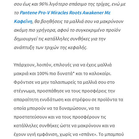
σου
έως και 96% λιγότερο σπάσιμο της τρίχας, ενώ με
το
Pantene
Pro
-
V
Miracles
Roots
Awakener
Με
Καφεΐνη
, θα βοηθήσεις
τα μαλλιά σου να μακρύνουν
ακόμη πιο γρήγορα, αφού το συγκεκριμένο προϊόν
δημιουργεί τις κατάλληλες συνθήκες για την
ανάπτυξη των τριχών της κεφαλής.
Υπάρχουν, λοιπόν, επιλογές για να έχεις μαλλιά
μακριά και 100% πιο δυνατά* και το καλοκαίρι.
Φρόντισε να μην ταλαιπωρείς τα μαλλιά σου στο
στέγνωμα, προσπάθησε να τους προσφέρεις την
απαραίτητη ενυδάτωση και στρέψου σε προϊόντα τα
οποία μπορούν να τα δυναμώσουν, να τα
προστατεύσουν και να τους προσφέρουν τις
κατάλληλες συνθήκες ώστε να μακρύνουν και να
έχουν υγιή εμφάνιση, χωρίς να «σπάνε». Το μπαμπού