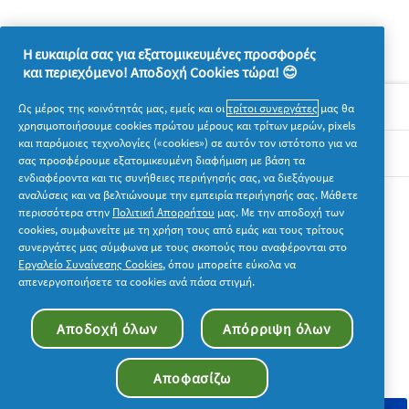
Η ευκαιρία σας για εξατομικευμένες προσφορές
και περιεχόμενο! Αποδοχή Cookies τώρα! 😊
Σχετικά με την P&G
Ως μέρος της κοινότητάς μας, εμείς και οι
τρίτοι συνεργάτες
μας θα
χρησιμοποιήσουμε cookies πρώτου μέρους και τρίτων μερών, pixels
και παρόμοιες τεχνολογίες («cookies») σε αυτόν τον ιστότοπο για να
Νομικά
σας προσφέρουμε εξατομικευμένη διαφήμιση με βάση τα
ενδιαφέροντα και τις συνήθειες περιήγησής σας, να διεξάγουμε
αναλύσεις και να βελτιώνουμε την εμπειρία περιήγησής σας. Μάθετε
Ακολουθήστε μας
περισσότερα στην
Πολιτική Απορρήτου
μας. Με την αποδοχή των
cookies, συμφωνείτε με τη χρήση τους από εμάς και τους τρίτους
συνεργάτες μας σύμφωνα με τους σκοπούς που αναφέρονται στο
Εργαλείο Συναίνεσης Cookies
, όπου μπορείτε εύκολα να
απενεργοποιήσετε τα cookies ανά πάσα στιγμή.
© 2026 Procter & Gamble. Με την επιφύλαξη παντός
Αποδοχή όλων
Απόρριψη όλων
δικαιώματος. Η χρήση και η πρόσβαση στις πληροφορίες σε
αυτόν τον ιστότοπο υπόκειται στους όρους και τις προϋποθέσεις
που καθορίζονται στη νομική συμφωνία μας.
Αποφασίζω