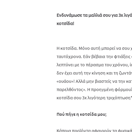
Ενδυνάμωσε τα μαλλιά σου για 3x λιγό
κοτσίδα!
Η κοτσίδα. Μόνο αυτή μπορεί να σου χ
ταυτόχρονα. Εάν βέβαια την φτιάξεις 
λεπτύνει με το πέρασμα του χρόνου, ί
δεν έχει αυτή την κίνηση και τη ζωντά
«ουάου»! Αλλά μην βιαστείς να την κα
παρελθόντος». Η προηγμένη φόρμου
κοτσίδα σου 3x λιγότερη τριχόπτωση* 
Πού πήγε η κοτσίδα μου;
Κάποια προϊόντα αφαιρούν τα φυσικά 