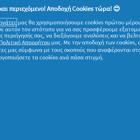
και περιεχόμενο! Αποδοχή Cookies τώρα! 😊
μο της τρίχας, σε σύγκριση με σαμπουάν
εργάτες
μας θα χρησιμοποιήσουμε cookies πρώτου μέρου
) σε αυτόν τον ιστότοπο για να σας προσφέρουμε εξατομ
ς περιήγησής σας, να διεξάγουμε αναλύσεις και να βελ
Πολιτική Απορρήτου
μας. Με την αποδοχή των cookies,
γάτες μας σύμφωνα με τους σκοπούς που αναφέρονται στ
ργοποιήσετε τα cookies ανά πάσα στιγμή.
ομικά
α δεδομένα μου
ήλωση Απορρήτου
ροι και Προϋποθέσεις
ληροφορίες για τα cookies
ήλωση προσβασιμότητας