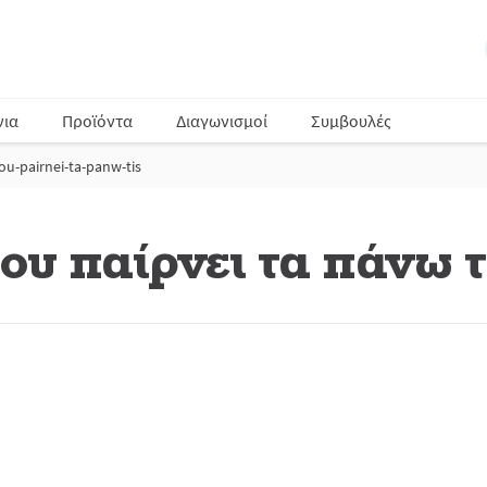
νια
Προϊόντα
Διαγωνισμοί
Συμβουλές
sou-pairnei-ta-panw-tis
ου παίρνει τα πάνω 