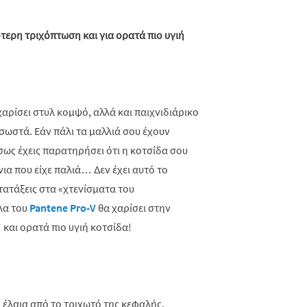
τερη τριχόπτωση και για ορατά πιο υγιή
αρίσει στυλ κομψό, αλλά και παιχνιδιάρικο
σωστά. Εάν πάλι τα μαλλιά σου έχουν
σως έχεις παρατηρήσει ότι η κοτσίδα σου
νια που είχε παλιά… Δεν έχει αυτό το
τατάξεις στα «χτενίσματα του
λα του
Pantene Pro-V
θα χαρίσει στην
και ορατά πιο υγιή κοτσίδα!
έλαια από το τριχωτό της κεφαλής,