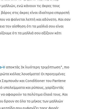
 μαλλιών, ενώ κάνουν τις άκρες τους
 βάρος στις άκρες είναι ιδιαίτερα επιρρεπή
ου να φαίνεται λεπτή και αδύνατη. Και σαν
ια την αίσθηση ότι τα μαλλιά σου είναι
ζουμε ότι τα μαλλιά σου αξίζουν κάτι
o-V
αποκτάς 3x λιγότερη τριχόπτωση*, πιο
πρώτα κιόλας λουσίματα! Οι προηγμένες
 Σαμπουάν και Conditioner του Pantene
ό υπολείμματα και ρύπους, χαρίζοντάς
 να αφαιρούν τα πολύτιμα έλαιά τους. Και
ου δρουν σε όλο το μήκος των μαλλιών
 κοτσίδα σου εμφανίζει τρεις φορές