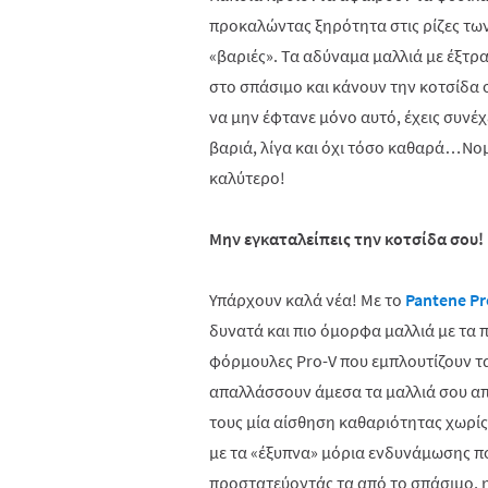
προκαλώντας ξηρότητα στις ρίζες των
«βαριές». Τα αδύναμα μαλλιά με έξτρα
στο σπάσιμο και κάνουν την κοτσίδα σ
να μην έφτανε μόνο αυτό, έχεις συνέχε
βαριά, λίγα και όχι τόσο καθαρά…Νομί
καλύτερο!
Μην εγκαταλείπεις την κοτσίδα σου!
Υπάρχουν καλά νέα! Με το
Pantene Pr
δυνατά και πιο όμορφα μαλλιά με τα 
φόρμουλες Pro-V που εμπλουτίζουν τα
απαλλάσσουν άμεσα τα μαλλιά σου απ
τους μία αίσθηση καθαριότητας χωρίς
με τα «έξυπνα» μόρια ενδυνάμωσης π
προστατεύοντάς τα από το σπάσιμο, η