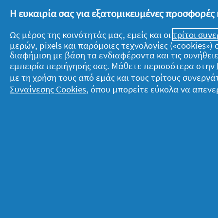
Η ευκαιρία σας για εξατομικευμένες προσφορές 
*τριχόπτωση που οφείλεται στο σπάσι
Ως μέρος της κοινότητάς μας, εμείς και οι
τρίτοι συν
χωρίς μαλακτικούς παράγοντες.
μερών, pixels και παρόμοιες τεχνολογίες («cookies»
διαφήμιση με βάση τα ενδιαφέροντα και τις συνήθειε
εμπειρία περιήγησής σας. Μάθετε περισσότερα στην
με τη χρήση τους από εμάς και τους τρίτους συνερ
Συναίνεσης Cookies
, όπου μπορείτε εύκολα να απενε
Σχετικά με την P&G
Ν
Σχετικά με εμάς
T
Όροι ενεργειών
Δ
Επικοινώνησε μαζί μας
Ό
Επισκέψου την pg.com
Π
Δ