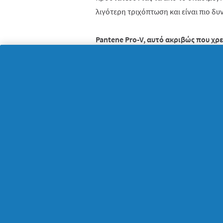
λιγότερη τριχόπτωση και είναι πιο δυ
Pantene
Pro
-
V
, αυτό ακριβώς που χρ
Καλύτερα καθόλου κοτσίδα, παρά «φτ
Pantene Pro-V
στην καθημερινή ρουτί
απλός και εύκολος τρόπος να τους χα
τεχνολογία Pro-V «ξεκλειδώνει» όλα 
παρέχοντας προστασία από το σπάσιμ
μέρα.
Με το
Pantene Pro-V
, δες τη διαφορά
λιγότερη τριχόπτωση και στον εαυτό
τριπλάσια αυτοπεποίθηση!