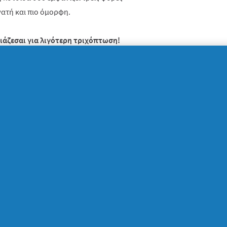
νατή και πιο όμορφη.
ειάζεσαι για λιγότερη τριχόπτωση!
ωχή» κοτσίδα. Το να συμπεριλάβεις το
να περιποίησης των μαλλιών σου είναι ένας
ρίζεις ορατά πιο υγιή κοτσίδα. Η προηγμένη
τα φυσικά χαρίσματα των μαλλιών σου,
ο για δυνατά και όμορφα μαλλιά, κάθε
 στην κοτσίδα σου! Χάρισε στα μαλλιά σου 3x
 σου…την αυτοπεποίθηση που χρειάζεται