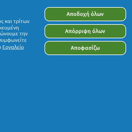
Αποδοχή όλων
ς και τρίτων
ικευμένη
Απόρριψη όλων
τιώνουμε την
 συμφωνείτε
ο
Εργαλείο
Αποφασίζω
Ακολουθήστε μας