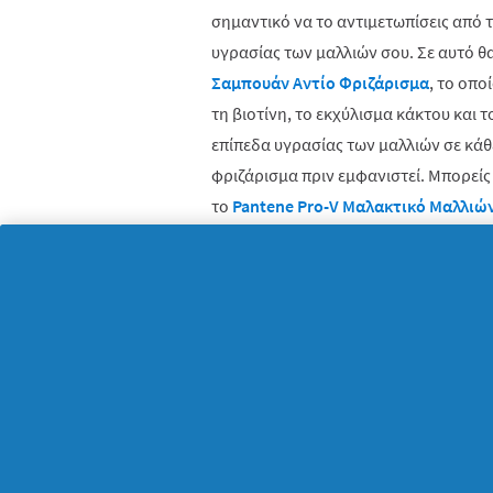
σημαντικό να το αντιμετωπίσεις από τ
υγρασίας των μαλλιών σου. Σε αυτό θ
Σαμπουάν Αντίο Φριζάρισμα
, το οπο
τη βιοτίνη, το εκχύλισμα κάκτου και τ
επίπεδα υγρασίας των μαλλιών σε κάθ
φριζάρισμα πριν εμφανιστεί. Μπορείς
το
Pantene Pro-V Μαλακτικό Μαλλιώ
conditioner
, το οποίο ενυδατώνει σε β
ακαταμάχητη απαλότητα.
Ψάχνεις μία άμεση λύση που θα προσ
Τις ημέρες που δεν προλαβαίνεις να λ
προλάβεις το φριζάρισμα, αρκεί να π
καινοτόμο προϊόν το οποίο θα σταματ
κάνει και η
Pantene Pro-V Κρέμα Χωρί