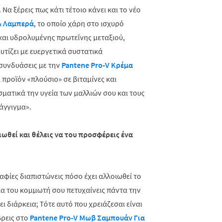
 Να ξέρεις πως κάτι τέτοιο κάνει και το νέο
& Λαμπερά
, το οποίο χάρη στο ισχυρό
 και υδρολυμένης πρωτεΐνης μεταξιού,
υτίζει με ευεργετικά συστατικά
 συνδυάσεις με την
Pantene Pro-V Κρέμα
α προϊόν «πλούσιο» σε βιταμίνες και
σματικά την υγεία των μαλλιών σου και τους
άγγιγμα».
ωθεί και θέλεις να του προσφέρεις ένα
φίες διαπιστώνεις πόσο έχει αλλοιωθεί το
α του κομμωτή σου πετυχαίνεις πάντα την
ι διάρκεια; Τότε αυτό που χρειάζεσαι είναι
βρεις στο
Pantene Pro-V Μωβ Σαμπουάν Για