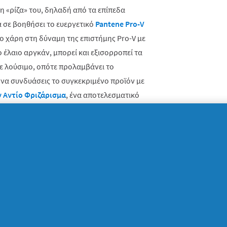
η «ρίζα» του, δηλαδή από τα επίπεδα
α σε βοηθήσει το ευεργετικό
Pantene Pro-V
ίο χάρη στη δύναμη της επιστήμης Pro-V με
ο έλαιο αργκάν, μπορεί και εξισορροπεί τα
ε λούσιμο, οπότε προλαμβάνει το
 να συνδυάσεις το συγκεκριμένο προϊόν με
ν Αντίο Φριζάρισμα
, ένα αποτελεσματικό
άθος την τρίχα και της χαρίζει
τατεύει τα μαλλιά σου από το φριζάρισμα;
ούσεις τα μαλλιά σου, υπάρχει τρόπος να
ροσθέσεις στο ράφι του μπάνιου σου ένα
άει το φριζάρισμα πριν εμφανιστεί. Αυτό
ς Ξέβγαλμα Intense Frizz Tamer
, μία κρέμα