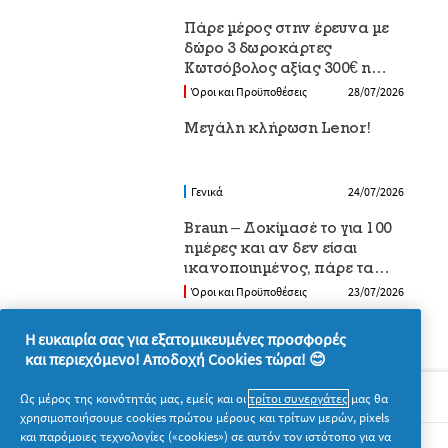
Πάρε μέρος στην έρευνα με
δώρο 3 δωροκάρτες
Κωτσόβολος αξίας 300€ η
καθεμία
Όροι και Προϋποθέσεις
28/07/2026
Μεγάλη κλήρωση Lenor!
Γενικά
24/07/2026
Braun – Δοκίμασέ το για 100
ημέρες και αν δεν είσαι
ικανοποιημένος, πάρε τα
χρήματά σου πίσω
Όροι και Προϋποθέσεις
23/07/2026
Η ευκαιρία σας για εξατομικευμένες προσφορές
και περιεχόμενο! Αποδοχή Cookies τώρα! 😊
Σχετικά με την P&G
Ως μέρος της κοινότητάς μας, εμείς και οι
τρίτοι συνεργάτες
μας θα
χρησιμοποιήσουμε cookies πρώτου μέρους και τρίτων μερών, pixels
και παρόμοιες τεχνολογίες («cookies») σε αυτόν τον ιστότοπο για να