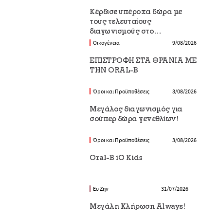
Κέρδισε υπέροχα δώρα με
τους τελευταίους
διαγωνισμούς στο
Epithimies.gr
Οικογένεια
9/08/2026
EΠΙΣΤΡΟΦΗ ΣΤΑ ΘΡΑΝΙΑ ΜΕ
ΤΗΝ ORAL-B
Όροι και Προϋποθέσεις
3/08/2026
Μεγάλος διαγωνισμός για
σούπερ δώρα γενεθλίων!
Όροι και Προϋποθέσεις
3/08/2026
Oral-B iO Kids
Ευ Ζην
31/07/2026
Μεγάλη Κλήρωση Always!