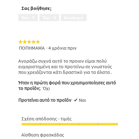
χρήση,
5
Σας βοήθησε;
από
Ναι ·
0
Όχι ·
0
Αναφορά
5
★★★★★
★★★★★
ΠΟΠΗΜΑΜΑ
·
4 χρόνια πριν
5
από
5
Αγοράζω συχνά αυτό το προιον είμαι πολύ
αστέρια.
ευχαριστημένη και το προτείνω σε γνωστούς
που χρειάζονται κάτι δραστικό για τα άλατα .
Ήταν η πρώτη φορά που χρησιμοποίησες αυτό
το προϊόν;
Όχι
Προτείνει αυτό το προϊόν
✔
Ναι
Σχέση απόδοσης - τιμής
Σχέση
απόδοσης
Αίσθηση φρεσκάδας