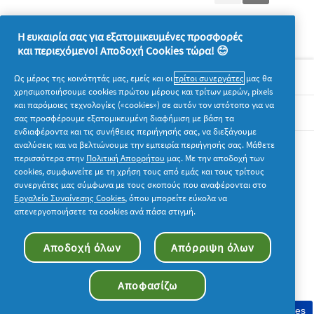
Reviews
Reviews
Η ευκαιρία σας για εξατομικευμένες προσφορές
και περιεχόμενο! Αποδοχή Cookies τώρα! 😊
Σχετικά με την P&G
Ως μέρος της κοινότητάς μας, εμείς και οι
τρίτοι συνεργάτες
μας θα
χρησιμοποιήσουμε cookies πρώτου μέρους και τρίτων μερών, pixels
και παρόμοιες τεχνολογίες («cookies») σε αυτόν τον ιστότοπο για να
Νομικά
σας προσφέρουμε εξατομικευμένη διαφήμιση με βάση τα
ενδιαφέροντα και τις συνήθειες περιήγησής σας, να διεξάγουμε
αναλύσεις και να βελτιώνουμε την εμπειρία περιήγησής σας. Μάθετε
Ακολουθήστε μας
περισσότερα στην
Πολιτική Απορρήτου
μας. Με την αποδοχή των
cookies, συμφωνείτε με τη χρήση τους από εμάς και τους τρίτους
συνεργάτες μας σύμφωνα με τους σκοπούς που αναφέρονται στο
Εργαλείο Συναίνεσης Cookies
, όπου μπορείτε εύκολα να
απενεργοποιήσετε τα cookies ανά πάσα στιγμή.
© 2026 Procter & Gamble. Με την επιφύλαξη παντός
Αποδοχή όλων
Απόρριψη όλων
δικαιώματος. Η χρήση και η πρόσβαση στις πληροφορίες σε
αυτόν τον ιστότοπο υπόκειται στους όρους και τις προϋποθέσεις
που καθορίζονται στη νομική συμφωνία μας.
Αποφασίζω
Συγκατάθεση στη χρήση cookies