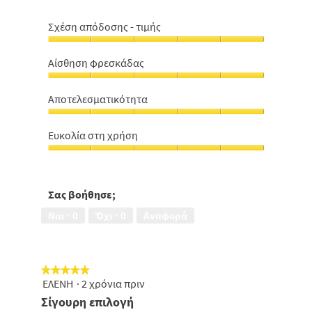
Σχέση απόδοσης - τιμής
Σχέση
απόδοσης
Αίσθηση φρεσκάδας
-
Αίσθηση
τιμής,
φρεσκάδας,
5
Αποτελεσματικότητα
5
από
Αποτελεσματικότητα,
από
5
5
5
Ευκολία στη χρήση
από
Ευκολία
5
στη
χρήση,
5
Σας βοήθησε;
από
Ναι ·
0
Όχι ·
0
Αναφορά
5
★★★★★
★★★★★
ΕΛΕΝΗ
·
2 χρόνια πριν
5
από
Σίγουρη επιλογή
5