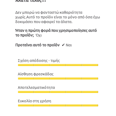
Άλατα τέλος!!!
5
αστέρια.
Δεν μπορώ να φανταστώ καθαριότητα
χωρίς.Αυτό το προϊόν είναι το μόνο από όσα έχω
δοκιμάσει που αφαιρεί τα άλατα.
Ήταν η πρώτη φορά που χρησιμοποίησες αυτό
το προϊόν;
Όχι
Προτείνει αυτό το προϊόν
✔
Ναι
Σχέση απόδοσης - τιμής
Σχέση
απόδοσης
Αίσθηση φρεσκάδας
-
Αίσθηση
τιμής,
φρεσκάδας,
5
Αποτελεσματικότητα
5
από
Αποτελεσματικότητα,
από
5
5
5
Ευκολία στη χρήση
από
Ευκολία
5
στη