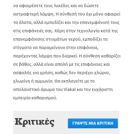
να αφαιρέσετε τους λεκέδες και να δώσετε
αστραφτερή λάμψη. Η σύνθεσή του όχι μόνο αφαιρεί
τα άλατα, αλλά εμποδίζει και την επανεμφάνισή τους
στις επιφάνειές σας. Χάρη στην τεχνολογία κατά της
επανεμφάνισης στιγμάτων νερού, εμποδίζει τα
στίγματα να παραμείνουν στην επιφάνεια,
παρέχοντας λάμψη που διαρκεί. Η σύνθεση καθαρίζει
σε βάθος, αλλά είναι απαλή με τις επιφάνειες και
ασφαλής για χρήση, καθώς δεν περιέχει χλώριο,
χλωρίνη ή αμμωνία. Θα εκπλαγείτε με το
απολαυστικό άρωμα του Viakal και την ευχάριστη
εμπειρία καθαρισμού.
Κριτικές
ΓΡΆΨΤΕ ΜΙΑ ΚΡΙΤΙΚΉ
.
Αυτή
η