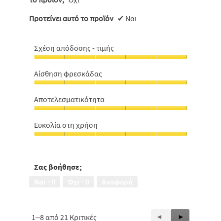
Προτείνει αυτό το προϊόν
✔
Ναι
Σχέση απόδοσης - τιμής
Σχέση
απόδοσης
Αίσθηση φρεσκάδας
-
Αίσθηση
τιμής,
φρεσκάδας,
5
Αποτελεσματικότητα
5
από
Αποτελεσματικότητα,
από
5
5
5
Ευκολία στη χρήση
από
Ευκολία
5
στη
χρήση,
5
Σας βοήθησε;
από
Ναι ·
0
Όχι ·
0
Αναφορά
5
1–8 από 21 Κριτικές
Προηγούμενη
◄
Επόμενη
►