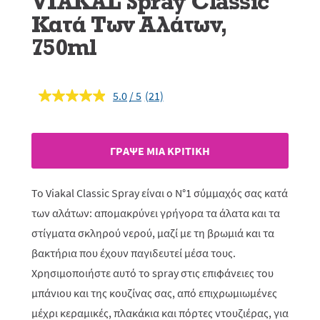
VIAKAL Spray Classic
Κατά Των Αλάτων,
750ml
5.0
(21)
Διαβάστε
21
κριτικές.
Σύνδεσμος
ίδιας
ΓΡAΨΕ ΜIΑ ΚΡΙΤΙΚH
σελίδας.
Το Viakal Classic Spray είναι ο N°1 σύμμαχός σας κατά
των αλάτων: απομακρύνει γρήγορα τα άλατα και τα
στίγματα σκληρού νερού, μαζί με τη βρωμιά και τα
βακτήρια που έχουν παγιδευτεί μέσα τους.
Χρησιμοποιήστε αυτό το spray στις επιφάνειες του
μπάνιου και της κουζίνας σας, από επιχρωμιωμένες
μέχρι κεραμικές, πλακάκια και πόρτες ντουζιέρας, για