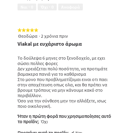
από
Ναι ·
0
Όχι ·
0
Αναφορά
5
★★★★★
★★★★★
Θεοδώρα
·
2 χρόνια πριν
5
από
Viakal με ευχάριστο άρωμα
5
αστέρια.
Το δούλεψα 6 μηνες στο ξενοδοχείο, με εχει
σώσει πολλες φορες
Δεν χρειάζεται πολύ ποσότητα, να προτιμάτε
βαμακερα πανιά για το καθάρισμα
Στο μονο που προβληματίζομαι ειναι οτι παει
στην αποχέτευση οπως ολα, και θα πρέπει να
βρουμε τρόπους να μην κάνουμε κακό στο
περιβάλλον.
Όσο για την σύνθεση μην την αλλάξετε, ισως
ποιο οικολογική.
Ήταν η πρώτη φορά που χρησιμοποίησες αυτό
το προϊόν;
Όχι
Προτείνει αυτό το προϊόν
✔
Ναι