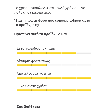
αστέρια.
Το χρησιμοποιώ εδω και πολλά χρόνια. Ειναι
πολύ αποτελεσματικό.
Ήταν η πρώτη φορά που χρησιμοποίησες αυτό
το προϊόν;
Όχι
Προτείνει αυτό το προϊόν
✔
Ναι
Σχέση απόδοσης - τιμής
Σχέση
απόδοσης
Αίσθηση φρεσκάδας
-
Αίσθηση
τιμής,
φρεσκάδας,
4
Αποτελεσματικότητα
2
από
Αποτελεσματικότητα,
από
5
5
5
Ευκολία στη χρήση
από
Ευκολία
5
στη
χρήση,
5
Σας βοήθησε;