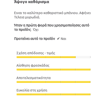
Άψογο καθάρισμα
5
αστέρια.
Ειναι το καλύτερο καθαριστικό μπάνιου. Αφήνει
Τελεια μυρωδιά.
Ήταν η πρώτη φορά που χρησιμοποίησες αυτό
το προϊόν;
Όχι
Προτείνει αυτό το προϊόν
✔
Ναι
Σχέση απόδοσης - τιμής
Σχέση
απόδοσης
Αίσθηση φρεσκάδας
-
Αίσθηση
τιμής,
φρεσκάδας,
4
Αποτελεσματικότητα
5
από
Αποτελεσματικότητα,
από
5
5
5
Ευκολία στη χρήση
από
Ευκολία
5
στη
χρήση,