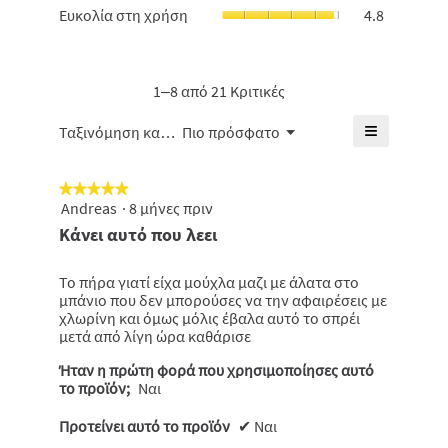
5.
μέση
Ευκολία
Ευκολία στη χρήση
4.8
βαθμολογί
μέση
βαθμολογί
στη
είναι
βαθμολογί
είναι
χρήση,
4.6
είναι
4.4
η
από
4.8
από
μέση
1–8 από 21 Κριτικές
5.
από
5.
βαθμολογί
5.
είναι
≡
Μενού
Ταξινόμηση κατά:
Πιο πρόσφατο
▼
4.8
Κάνοντας
από
κλικ
5.
στο
★★★★★
★★★★★
παρακάτω
κουμπί
Andreas
·
8 μήνες πριν
5
θα
από
Κάνει αυτό που λεει
ενημερωθε
5
το
πιο
αστέρια.
κάτω
Το πήρα γιατί είχα μούχλα μαζι με άλατα στο
περιεχόμε
μπάνιο που δεν μπορούσες να την αφαιρέσεις με
χλωρίνη και όμως μόλις έβαλα αυτό το σπρέι
μετά από λίγη ώρα καθάρισε
Ήταν η πρώτη φορά που χρησιμοποίησες αυτό
το προϊόν;
Ναι
Προτείνει αυτό το προϊόν
✔
Ναι