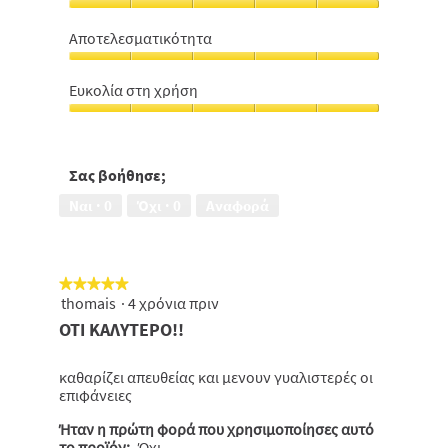
-
Αίσθηση
τιμής,
φρεσκάδας,
5
Αποτελεσματικότητα
5
από
Αποτελεσματικότητα,
από
5
5
5
Ευκολία στη χρήση
από
Ευκολία
5
στη
χρήση,
5
Σας βοήθησε;
από
Ναι ·
0
Όχι ·
0
Αναφορά
5
★★★★★
★★★★★
thomais
·
4 χρόνια πριν
5
από
ΟΤΙ ΚΑΛΥΤΕΡΟ!!
5
αστέρια.
καθαρίζει απευθείας και μενουν γυαλιστερές οι
επιφάνειες
Ήταν η πρώτη φορά που χρησιμοποίησες αυτό
το προϊόν;
Όχι