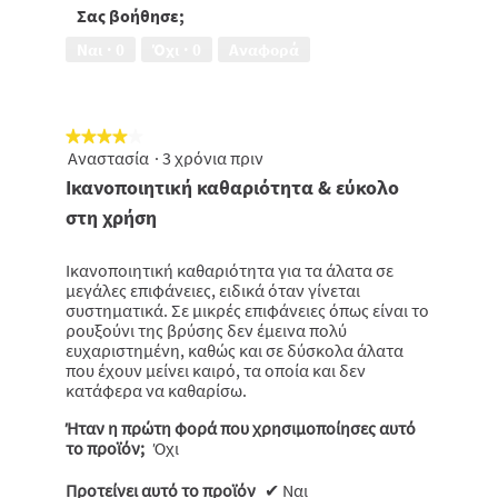
5
Σας βοήθησε;
από
Ναι ·
0
Όχι ·
0
Αναφορά
5
★★★★★
★★★★★
Αναστασία
·
3 χρόνια πριν
4
από
Ικανοποιητική καθαριότητα & εύκολο
5
στη χρήση
αστέρια.
Ικανοποιητική καθαριότητα για τα άλατα σε
μεγάλες επιφάνειες, ειδικά όταν γίνεται
συστηματικά. Σε μικρές επιφάνειες όπως είναι το
ρουξούνι της βρύσης δεν έμεινα πολύ
ευχαριστημένη, καθώς και σε δύσκολα άλατα
που έχουν μείνει καιρό, τα οποία και δεν
κατάφερα να καθαρίσω.
Ήταν η πρώτη φορά που χρησιμοποίησες αυτό
το προϊόν;
Όχι
Προτείνει αυτό το προϊόν
✔
Ναι