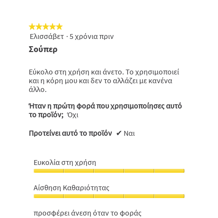
έ
ν
α
π
α
★★★★★
★★★★★
ρ
Ελισσάβετ
ά
·
5 χρόνια πριν
5
θ
από
υ
Σούπερ
ρ
5
ο
αστέρια.
δ
ι
Εύκολο στη χρήση και άνετο. Το χρησιμοποιεί
α
και η κόρη μου και δεν το αλλάζει με κανένα
λ
ό
άλλο.
γ
ο
Ήταν η πρώτη φορά που χρησιμοποίησες αυτό
υ
.
το προϊόν;
Όχι
Προτείνει αυτό το προϊόν
✔
Ναι
Ευκολία στη χρήση
Ευκολία
στη
Αίσθηση Καθαριότητας
χρήση,
Αίσθηση
5
Καθαριότητας,
από
προσφέρει άνεση όταν το φοράς