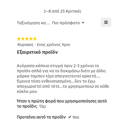
5.
βαθμολογί
μέση
είναι
1–8 από 25 Κριτικές
βαθμολογί
4.6
είναι
από
≡
Μενού
4.8
Ταξινόμηση κατά:
Πιο πρόσφατο
▼
5.
από
Κάνοντας
κλικ
5.
στο
★★★★★
★★★★★
παρακάτω
κουμπί
Κυριακη
·
ένας χρόνος πριν
5
θα
από
Εξαιρετικό προϊόν
ενημερωθε
5
το
πιο
αστέρια.
κάτω
Αγόρασα κάποια στιγμή πριν 2-3 χρόνια το
περιεχόμε
προϊόν απλά για να το δοκιμάσω διότι με άλλη
μάρκα ταμπον είχα απογοητευτεί αρκετά....
Έμεινα τόσο ενθουσιασμένη...δεν το έχω
αποχωριστεί από τότε...το χρησιμοποιώ σε κάθε
κύκλο μου
Ήταν η πρώτη φορά που χρησιμοποίησες αυτό
το προϊόν;
Όχι
Προτείνει αυτό το προϊόν
✔
Ναι