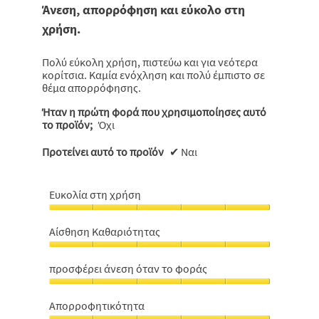
από
Άνεση, απορρόφηση και εύκολο στη
5
χρήση.
αστέρια.
Πολύ εύκολη χρήση, πιστεύω και για νεότερα
κορίτσια. Καμία ενόχληση και πολύ έμπιστο σε
θέμα απορρόφησης.
Ήταν η πρώτη φορά που χρησιμοποίησες αυτό
το προϊόν;
Όχι
Προτείνει αυτό το προϊόν
✔
Ναι
Ευκολία στη χρήση
Ευκολία
στη
Αίσθηση Καθαριότητας
χρήση,
Αίσθηση
5
Καθαριότητας,
από
προσφέρει άνεση όταν το φοράς
5
5
προσφέρει
από
άνεση
5
Απορροφητικότητα
όταν