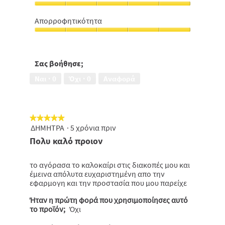
5
5
προσφέρει
από
άνεση
5
Απορροφητικότητα
όταν
Απορροφητικότητα,
το
5
φοράς,
από
5
5
Σας βοήθησε;
από
5
Ναι ·
0
Όχι ·
0
Αναφορά
★★★★★
★★★★★
ΔΗΜΗΤΡΑ
·
5 χρόνια πριν
5
από
Πολυ καλό προιον
5
αστέρια.
το αγόρασα το καλοκαίρι στις διακοπές μου και
έμεινα απόλυτα ευχαριστημένη απο την
εφαρμογη και την προστασία που μου παρείχε
Ήταν η πρώτη φορά που χρησιμοποίησες αυτό
το προϊόν;
Όχι