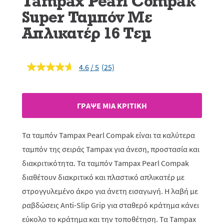
Tampax Pearl Compak
Super Ταμπόν Με
Απλικατέρ 16 Τεμ
4.6
(25)
Διαβάστε
25
κριτικές.
Σύνδεσμος
ίδιας
ΓΡAΨΕ ΜIΑ ΚΡΙΤΙΚH
σελίδας.
Τα ταμπόν Tampax Pearl Compak είναι τα καλύτερα
ταμπόν της σειράς Tampax για άνεση, προστασία και
διακριτικότητα. Τα ταμπόν Tampax Pearl Compak
διαθέτουν διακριτικό και πλαστικό απλικατέρ με
στρογγυλεμένο άκρο για άνετη εισαγωγή. Η λαβή με
ραβδώσεις Anti-Slip Grip για σταθερό κράτημα κάνει
εύκολο το κράτημα και την τοποθέτηση. Τα Tampax