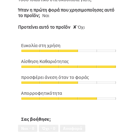
Ήταν η πρώτη φορά που χρησιμοποίησες αυτό
το προϊόν;
Ναι
Προτείνει αυτό το προϊόν
✘
Όχι
Ευκολία στη χρήση
Ευκολία
στη
Αίσθηση Καθαριότητας
χρήση,
Αίσθηση
3
Καθαριότητας,
από
προσφέρει άνεση όταν το φοράς
5
5
προσφέρει
από
άνεση
5
Απορροφητικότητα
όταν
Απορροφητικότητα,
το
4
φοράς,
από
3
5
Σας βοήθησε;
από
5
Ναι ·
0
Όχι ·
0
Αναφορά