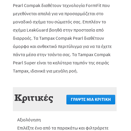
Pearl Compak διαθέτουν τεχνολογία FormFit που
μεγεθύνεται απαλά για να προσαρμόζεται στο
μοναδικό σχήμα του σώματός σας. Επιπλέον το
σχήμα LeakGuard βοηθά στην προστασία από
διαρροές. Τα Tampax Compak Pearl διαθέτουν
όμορφο και ανθεκτικό περιτύλιγμα για να τα έχετε
πάντα μέσα στην τσάντα σας. Τα Tampax Compak
Pearl Super είναι τα καλύτερα ταμπόν της σειράς
Tampax, ιδανικά για μεγάλη ροή.
Κριτικές
ΓΡΆΨΤΕ ΜΙΑ ΚΡΙΤΙΚΉ
.
Αυτή
η
ενέργεια
Αξιολόγηση
θα
πραγματο
Επιλέξτε ένα από τα παρακάτω και φιλτράρετε
ανακατεύ