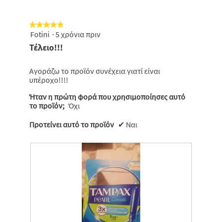
★★★★★
★★★★★
Fotini
·
5 χρόνια πριν
5
από
Τέλειο!!!
5
αστέρια.
Αγοράζω το προϊόν συνέχεια γιατί είναι
υπέροχο!!!!
Ήταν η πρώτη φορά που χρησιμοποίησες αυτό
το προϊόν;
Όχι
Προτείνει αυτό το προϊόν
✔
Ναι