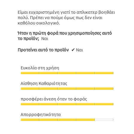
Είμαι ευχαριστημένη γιατί το απλικατερ βοηθάει
πολύ. Πρέπει να πούμε όμως πως δεν είναι
καθόλου οικολογικό.
Ήταν η πρώτη φορά που χρησιμοποίησες αυτό
το προϊόν;
Ναι
Προτείνει αυτό το προϊόν
✔
Ναι
Ευκολία στη χρήση
Ευκολία
στη
Αίσθηση Καθαριότητας
χρήση,
Αίσθηση
5
Καθαριότητας,
από
προσφέρει άνεση όταν το φοράς
5
5
προσφέρει
από
άνεση
5
Απορροφητικότητα
όταν
Απορροφητικότητα,
το
4
φοράς,