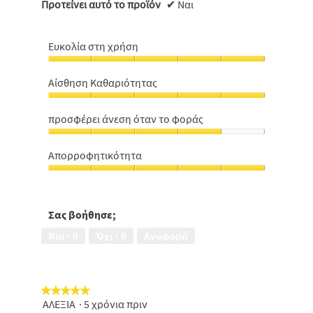
Προτείνει αυτό το προϊόν
✔
Ναι
Ευκολία στη χρήση
Ευκολία
στη
Αίσθηση Καθαριότητας
χρήση,
Αίσθηση
5
Καθαριότητας,
από
προσφέρει άνεση όταν το φοράς
5
5
προσφέρει
από
άνεση
5
Απορροφητικότητα
όταν
Απορροφητικότητα,
το
5
φοράς,
από
4
5
Σας βοήθησε;
από
5
Ναι ·
0
Όχι ·
0
Αναφορά
★★★★★
★★★★★
ΑΛΕΞΙΑ
·
5 χρόνια πριν
5