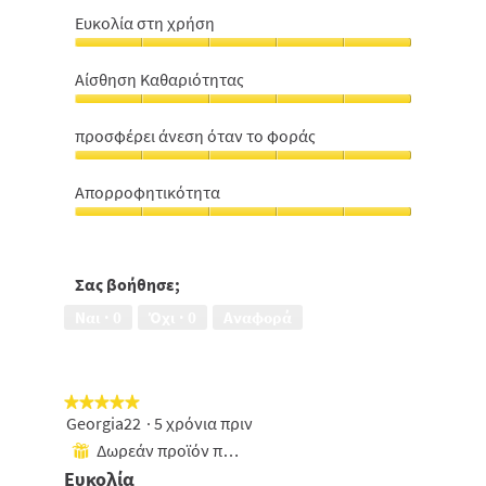
Ευκολία στη χρήση
Ευκολία
στη
Αίσθηση Καθαριότητας
χρήση,
Αίσθηση
5
Καθαριότητας,
από
προσφέρει άνεση όταν το φοράς
5
5
προσφέρει
από
άνεση
5
Απορροφητικότητα
όταν
Απορροφητικότητα,
το
5
φοράς,
από
5
5
Σας βοήθησε;
από
5
Ναι ·
0
Όχι ·
0
Αναφορά
★★★★★
★★★★★
Georgia22
·
5 χρόνια πριν
5
από
Δωρεάν προϊόν που έχει ληφθεί
⊞
5
Ευκολία
αστέρια.