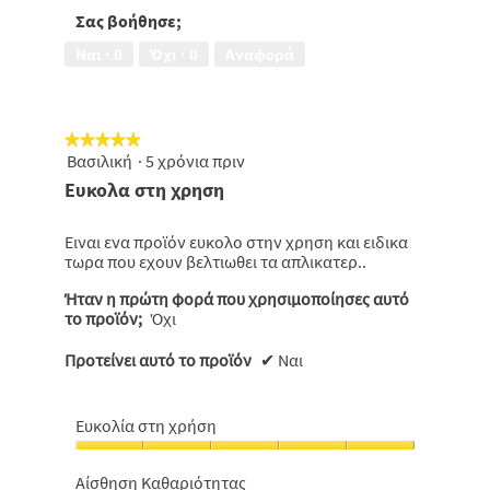
από
5
5
Σας βοήθησε;
από
5
Ναι ·
0
Όχι ·
0
Αναφορά
★★★★★
★★★★★
Βασιλική
·
5 χρόνια πριν
5
από
Ευκολα στη χρηση
5
αστέρια.
Ειναι ενα προϊόν ευκολο στην χρηση και ειδικα
τωρα που εχουν βελτιωθει τα απλικατερ..
Ήταν η πρώτη φορά που χρησιμοποίησες αυτό
το προϊόν;
Όχι
Προτείνει αυτό το προϊόν
✔
Ναι
Ευκολία στη χρήση
Ευκολία
στη
Αίσθηση Καθαριότητας