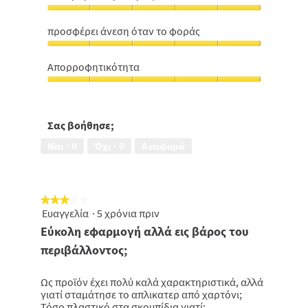
χρήση,
Αίσθηση
5
Καθαριότητας,
από
προσφέρει άνεση όταν το φοράς
5
5
προσφέρει
από
άνεση
5
Απορροφητικότητα
όταν
Απορροφητικότητα,
το
5
φοράς,
από
5
5
Σας βοήθησε;
από
5
Ναι ·
0
Όχι ·
0
Αναφορά
★★★★★
★★★★★
Ευαγγελία
·
5 χρόνια πριν
3
από
Εύκολη εφαρμογή αλλά εις βάρος του
5
περιβάλλοντος;
αστέρια.
Ως προϊόν έχει πολύ καλά χαρακτηριστικά, αλλά
γιατί σταμάτησε το απλικατερ από χαρτόνι;
Τόσο πλαστικό στα σκουπίδια γιατί;