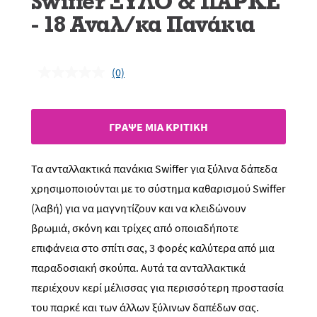
Swiffer ΞΥΛΟ & ΠΑΡΚΕ
- 18 Αναλ/κα Πανάκια
(0)
Δεν
υπάρχει
τιμή
αξιολόγησης.
Σύνδεσμος
ΓΡAΨΕ ΜIΑ ΚΡΙΤΙΚH
ίδιας
σελίδας.
Τα ανταλλακτικά πανάκια Swiffer για ξύλινα δάπεδα
χρησιμοποιούνται με το σύστημα καθαρισμού Swiffer
(λαβή) για να μαγνητίζουν και να κλειδώνουν
βρωμιά, σκόνη και τρίχες από οποιαδήποτε
επιφάνεια στο σπίτι σας, 3 φορές καλύτερα από μια
παραδοσιακή σκούπα. Αυτά τα ανταλλακτικά
περιέχουν κερί μέλισσας για περισσότερη προστασία
του παρκέ και των άλλων ξύλινων δαπέδων σας.