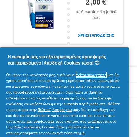
2,00 €
σε Clearblue Ψηφιακό
Τεστ
ΧΡΗΣΗ ΑΠΟΔΕΙΞΗΣ
Η ευκαιρία σας για εξατομικευμένες προσφορές
και περιεχόμενο! Αποδοχή Cookies τώρα! 😊
Σχετικά με την P&G
Ως μέρος της κοινότητάς μας, εμείς και οι
τρίτοι συνεργάτες
μας θα
χρησιμοποιήσουμε cookies πρώτου μέρους και τρίτων μερών, pixels
και παρόμοιες τεχνολογίες («cookies») σε αυτόν τον ιστότοπο για να
Νομικά
σας προσφέρουμε εξατομικευμένη διαφήμιση με βάση τα
ενδιαφέροντα και τις συνήθειες περιήγησής σας, να διεξάγουμε
αναλύσεις και να βελτιώνουμε την εμπειρία περιήγησής σας. Μάθετε
Ακολουθήστε μας
περισσότερα στην
Πολιτική Απορρήτου
μας. Με την αποδοχή των
cookies, συμφωνείτε με τη χρήση τους από εμάς και τους τρίτους
συνεργάτες μας σύμφωνα με τους σκοπούς που αναφέρονται στο
Εργαλείο Συναίνεσης Cookies
, όπου μπορείτε εύκολα να
απενεργοποιήσετε τα cookies ανά πάσα στιγμή.