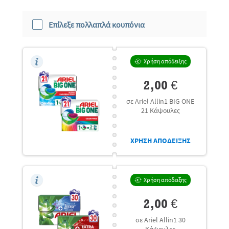
Αυτή
αξιολόγησης
η
ενέργεια
Επίλεξε πολλαπλά κουπόνια
θα
πραγματοποιήσει
ανακατεύθυνση
στη
Χρήση απόδειξης
σελίδα
εισόδου
2,00 €
σε Ariel Allin1 BIG ONE
21 Κάψουλες
ΧΡΗΣΗ ΑΠΟΔΕΙΞΗΣ
Χρήση απόδειξης
2,00 €
σε Ariel Allin1 30
Κάψουλες