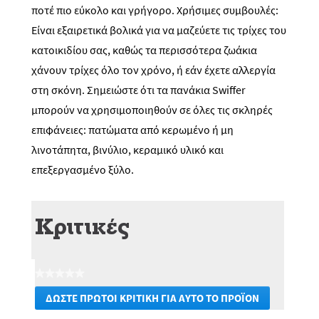
ποτέ πιο εύκολο και γρήγορο. Χρήσιμες συμβουλές:
Είναι εξαιρετικά βολικά για να μαζεύετε τις τρίχες του
κατοικιδίου σας, καθώς τα περισσότερα ζωάκια
χάνουν τρίχες όλο τον χρόνο, ή εάν έχετε αλλεργία
στη σκόνη. Σημειώστε ότι τα πανάκια Swiffer
μπορούν να χρησιμοποιηθούν σε όλες τις σκληρές
επιφάνειες: πατώματα από κερωμένο ή μη
λινοτάπητα, βινύλιο, κεραμικό υλικό και
επεξεργασμένο ξύλο.
Κριτικές
★★★★★
Δεν
ΔΏΣΤΕ ΠΡΏΤΟΙ ΚΡΙΤΙΚΉ ΓΙΑ ΑΥΤΌ ΤΟ ΠΡΟΪΌΝ
υπάρχει
.
τιμή